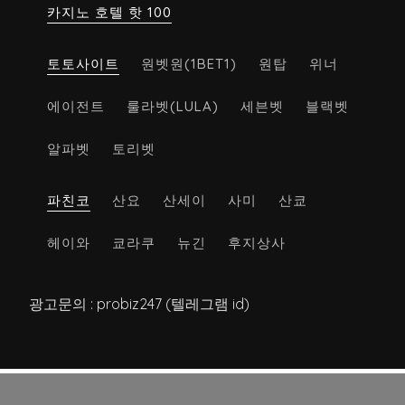
카지노 호텔 핫 100
토토사이트
원벳원(1BET1)
원탑
위너
에이전트
룰라벳(LULA)
세븐벳
블랙벳
알파벳
토리벳
파친코
산요
산세이
사미
산쿄
헤이와
쿄라쿠
뉴긴
후지상사
광고문의 : probiz247 (텔레그램 id)