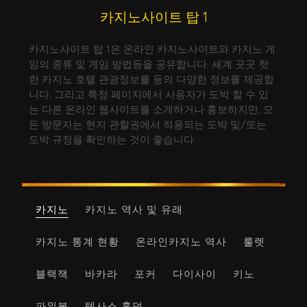
카지노사이트 탑 1
카지노사이트 탑 1은 온라인 카지노사이트와 카지노 게
임의 종류 및 게임 방법등을 공유합니다. 세계 곳곳 핫
한 카지노 호텔 관광정보를 등의 다양한 정보를 제공합
니다. 그리고 특정 페이지에서 사용자가 도박 할 수 있
는 다른 온라인 웹사이트를 소개하거나 홍보하지만, 모
든 방문자는 현지 관할권에서 적용되는 도박 및/또는
도박 규정을 확인하는 것이 좋습니다.
카지노
카지노 역사 및 유래
카지노 통계 현황
온라인카지노 역사
룰렛
블랙잭
바카라
포커
다이사이
키노
파워볼
텍사스 홀덤