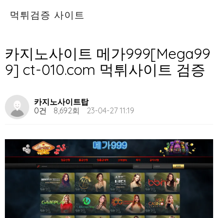
먹튀검증 사이트
카지노사이트 메가999[Mega99
9] ct-010.com 먹튀사이트 검증
카지노사이트탑
0건
8,692회
23-04-27 11:19