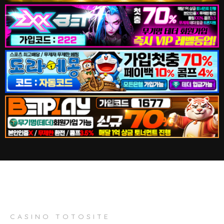
CASINO TOTOSITE