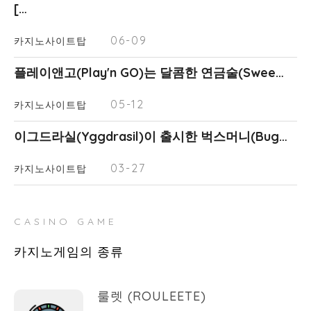
[…
06-09
카지노사이트탑
플레이앤고(Play'n GO)는 달콤한 연금술(Swee…
05-12
카지노사이트탑
이그드라실(Yggdrasil)이 출시한 벅스머니(Bug…
03-27
카지노사이트탑
CASINO GAME
카지노게임의 종류
룰렛 (ROULEETE)