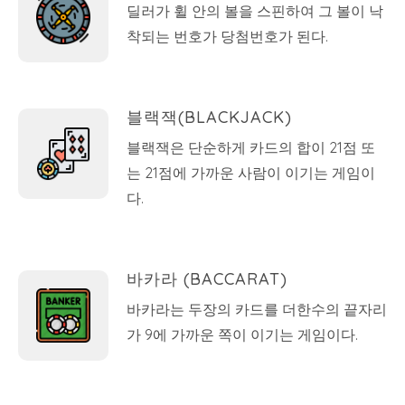
딜러가 휠 안의 볼을 스핀하여 그 볼이 낙
착되는 번호가 당첨번호가 된다.
블랙잭(BLACKJACK)
블랙잭은 단순하게 카드의 합이 21점 또
는 21점에 가까운 사람이 이기는 게임이
다.
바카라 (BACCARAT)
바카라는 두장의 카드를 더한수의 끝자리
가 9에 가까운 쪽이 이기는 게임이다.