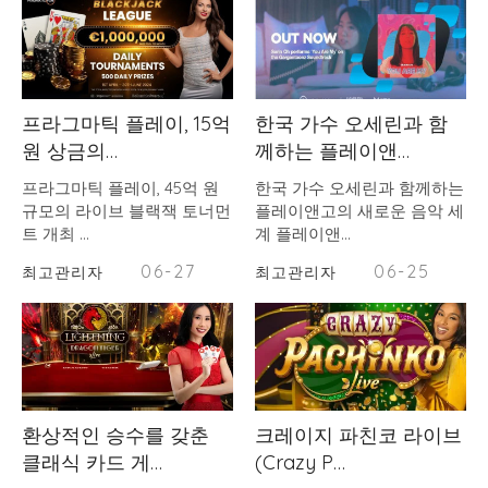
프라그마틱 플레이, 15억
한국 가수 오세린과 함
원 상금의…
께하는 플레이앤…
프라그마틱 플레이, 45억 원
한국 가수 오세린과 함께하는
규모의 라이브 블랙잭 토너먼
플레이앤고의 새로운 음악 세
트 개최 …
계 플레이앤…
06-27
06-25
최고관리자
최고관리자
환상적인 승수를 갖춘
크레이지 파친코 라이브
클래식 카드 게…
(Crazy P…