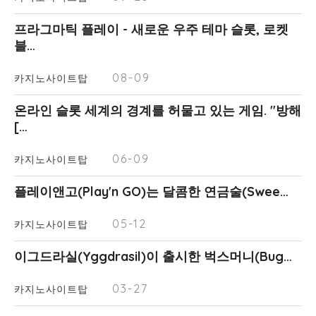
프라그마틱 플레이 - 새로운 우주 테마 슬롯, 로켓
블…
08-09
카지노사이트탑
온라인 슬롯 세계의 경계를 허물고 있는 게임. "방해
[…
06-09
카지노사이트탑
플레이앤고(Play'n GO)는 달콤한 연금술(Swee…
05-12
카지노사이트탑
이그드라실(Yggdrasil)이 출시한 벅스머니(Bug…
03-27
카지노사이트탑