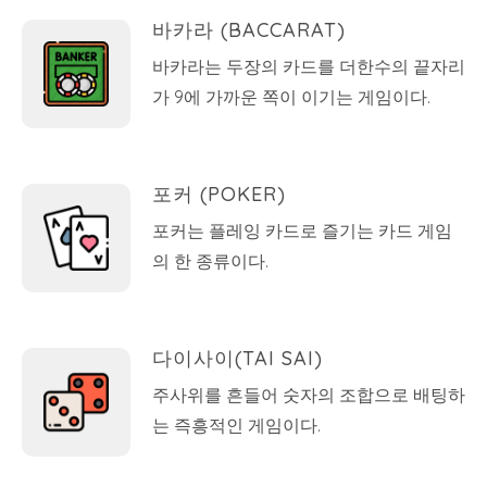
바카라 (BACCARAT)
바카라는 두장의 카드를 더한수의 끝자리
가 9에 가까운 쪽이 이기는 게임이다.
포커 (POKER)
포커는 플레잉 카드로 즐기는 카드 게임
의 한 종류이다.
다이사이(TAI SAI)
주사위를 흔들어 숫자의 조합으로 배팅하
는 즉흥적인 게임이다.