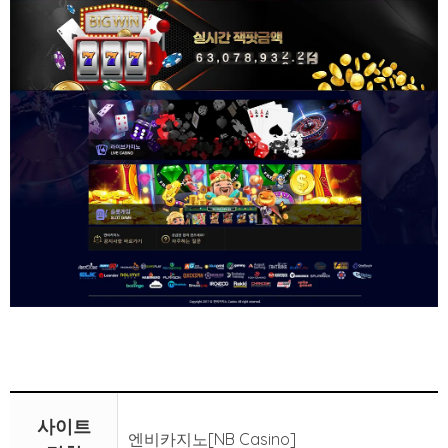
사이트
엔비카지노[NB Casino]