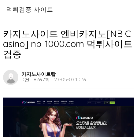
먹튀검증 사이트
카지노사이트 엔비카지노[NB C
asino] nb-1000.com 먹튀사이트
검증
카지노사이트탑
0건
8,697회
23-05-03 10:39