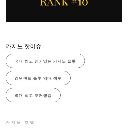
Rank #10
카지노 핫이슈
국내 최고 인기있는 카지노 슬롯
강원랜드 슬롯 역대 잭팟
역대 최고 포커랭킹
카지노 호텔