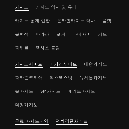
카지노
카지노 역사 및 유래
카지노 통계 현황
온라인카지노 역사
룰렛
블랙잭
바카라
포커
다이사이
키노
파워볼
텍사스 홀덤
카지노사이트
바카라사이트
대왕카지노
파라존코리아
엑스엑스벳
뉴헤븐카지노
솔카지노
SM카지노
메리트카지노
더킹카지노
무료 카지노게임
먹튀검증사이트