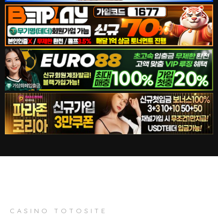
CASINO TOTOSITE