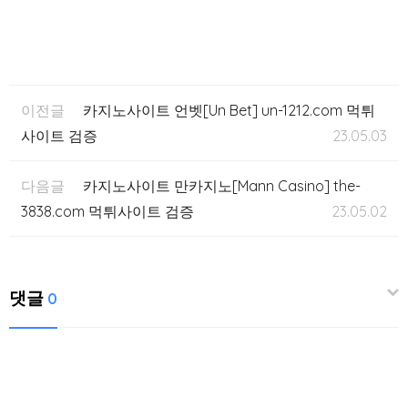
이전글
카지노사이트 언벳[Un Bet] un-1212.com 먹튀
사이트 검증
23.05.03
다음글
카지노사이트 만카지노[Mann Casino] the-
3838.com 먹튀사이트 검증
23.05.02
댓글
0