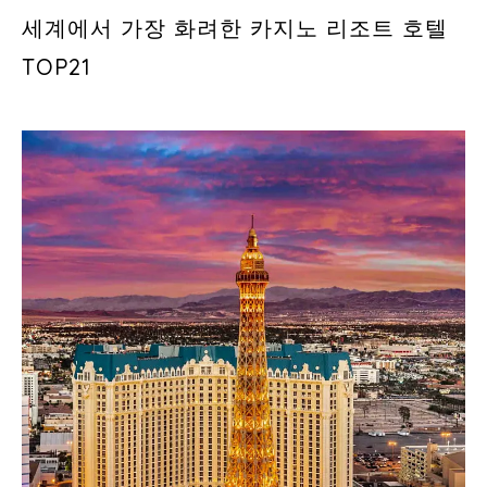
세계에서 가장 화려한 카지노 리조트 호텔
TOP21