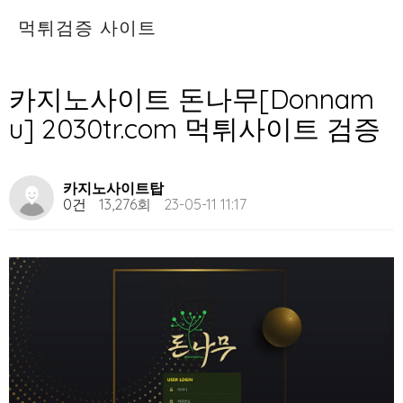
먹튀검증 사이트
카지노사이트 돈나무[Donnam
u] 2030tr.com 먹튀사이트 검증
카지노사이트탑
0건
13,276회
23-05-11 11:17