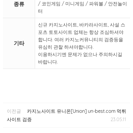
종류
/ 코인게임 / 미니게임 / 파워볼 / 안전놀이
터
신규 카지노사이트, 바카라사이트, 사설 스
포츠 토토사이트 업체는 항상 조심하셔야
합니다. 여러 카지노커뮤니티의 검증등을
기타
유심히 관찰 하셔야합니다.
이용하시기엔 문제가 없으나 주의하시길
바랍니다.
이전글
카지노사이트 유니온[Union] un-best.com 먹튀
사이트 검증
23.05.11