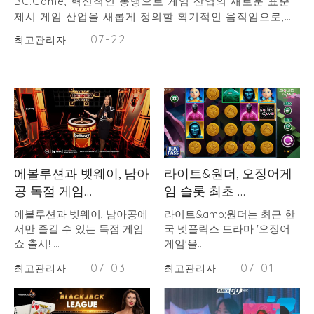
BC.Game, 혁신적인 동맹으로 게임 산업의 새로운 표준
제시 게임 산업을 새롭게 정의할 획기적인 움직임으로,
BC.Game과 PopOK Gaming이 혁신적인 파트너십을 발
07-22
최고관리자
표했습니다. 이 전략적 동맹은 두 브랜드의 강점을 결합하
여 향상된 게임 경험과 혁신적인 콘텐츠를 제공할 것을 약
속합니다. BC.Game과 PopOK Gaming의 혁신적인 협
력, 온라…
에볼루션과 벳웨이, 남아
라이트&원더, 오징어게
공 독점 게임…
임 슬롯 최초 …
에볼루션과 벳웨이, 남아공에
라이트&amp;원더는 최근 한
서만 즐길 수 있는 독점 게임
국 넷플릭스 드라마 '오징어
쇼 출시! …
게임'을…
07-03
07-01
최고관리자
최고관리자