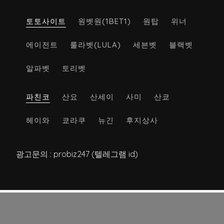
토토사이트
원벳원(1BET1)
원탑
위너
에이전트
룰라벳(LULA)
세븐벳
블랙벳
알파벳
토리벳
파친코
산요
산세이
사미
산쿄
헤이와
쿄라쿠
뉴긴
후지상사
광고문의 : probiz247 (텔레그램 id)