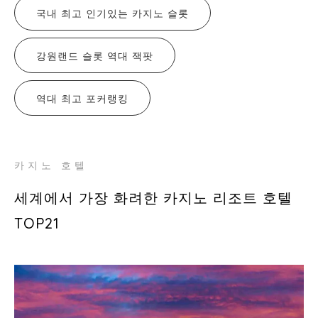
국내 최고 인기있는 카지노 슬롯
강원랜드 슬롯 역대 잭팟
역대 최고 포커랭킹
카지노 호텔
세계에서 가장 화려한 카지노 리조트 호텔
TOP21