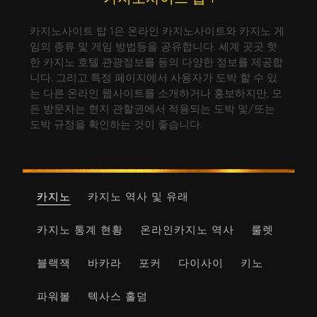
카지노사이트 탑 1은 온라인 카지노사이트와 카지노 게
임의 종류 및 게임 방법등을 공유합니다. 세계 곳곳 핫
한 카지노 호텔 관광정보를 등의 다양한 정보를 제공합
니다. 그리고 특정 페이지에서 사용자가 도박 할 수 있
는 다른 온라인 웹사이트를 소개하거나 홍보하지만, 모
든 방문자는 현지 관할권에서 적용되는 도박 및/또는
도박 규정을 확인하는 것이 좋습니다.
카지노
카지노 역사 및 유래
카지노 통계 현황
온라인카지노 역사
룰렛
블랙잭
바카라
포커
다이사이
키노
파워볼
텍사스 홀덤