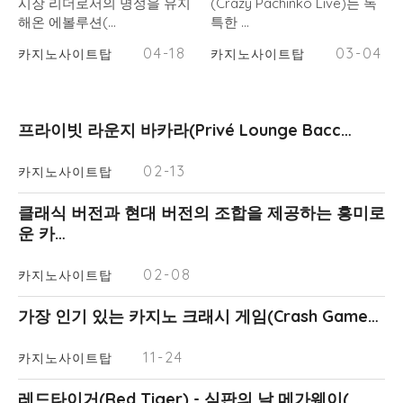
시장 리더로서의 명성을 유지
(Crazy Pachinko Live)는 독
해온 에볼루션(…
특한 …
04-18
03-04
카지노사이트탑
카지노사이트탑
프라이빗 라운지 바카라(Privé Lounge Bacc…
02-13
카지노사이트탑
클래식 버전과 현대 버전의 조합을 제공하는 흥미로
운 카…
02-08
카지노사이트탑
가장 인기 있는 카지노 크래시 게임(Crash Game…
11-24
카지노사이트탑
레드타이거(Red Tiger) - 심판의 날 메가웨이(…