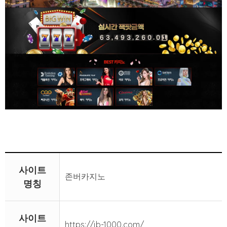
사이트
존버카지노
명칭
사이트
https://jb-1000.com/