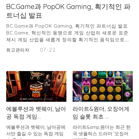
BC.Game과 PopOK Gaming, 획기적인 파
트너십 발표
BC.Game과 PopOK Gaming, 획기적인 파트너십 발표
BC.Game, 혁신적인 동맹으로 게임 산업의 새로운 표준
제시 게임 산업을 새롭게 정의할 획기적인 움직임으로,
BC.Game과 PopOK Gaming이 혁신적인 파트너십을 발
07-22
최고관리자
표했습니다. 이 전략적 동맹은 두 브랜드의 강점을 결합하
여 향상된 게임 경험과 혁신적인 콘텐츠를 제공할 것을 약
속합니다. BC.Game과 PopOK Gaming의 혁신적인 협
력, 온라…
에볼루션과 벳웨이, 남아
라이트&원더, 오징어게
공 독점 게임…
임 슬롯 최초 …
에볼루션과 벳웨이, 남아공에
라이트&amp;원더는 최근 한
서만 즐길 수 있는 독점 게임
국 넷플릭스 드라마 '오징어