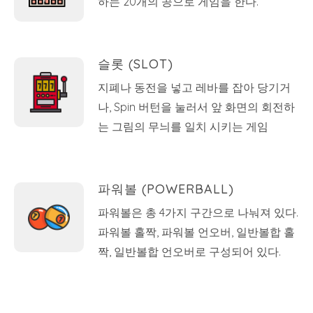
하는 20개의 공으로 게임을 한다.
슬롯 (SLOT)
지폐나 동전을 넣고 레바를 잡아 당기거
나, Spin 버턴을 눌러서 앞 화면의 회전하
는 그림의 무늬를 일치 시키는 게임
파워볼 (POWERBALL)
파워볼은 총 4가지 구간으로 나눠져 있다.
파워볼 홀짝, 파워볼 언오버, 일반볼합 홀
짝, 일반볼합 언오버로 구성되어 있다.