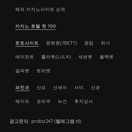
해외 카지노사이트 순위
카지노 호텔 핫 100
토토사이트
원벳원(1BET1)
원탑
위너
에이전트
룰라벳(LULA)
세븐벳
블랙벳
알파벳
토리벳
파친코
산요
산세이
사미
산쿄
헤이와
쿄라쿠
뉴긴
후지상사
광고문의 : probiz247 (텔레그램 id)