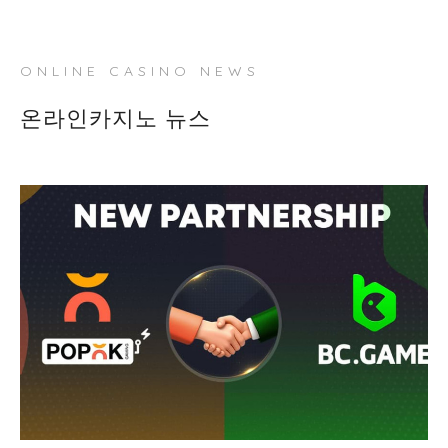
ONLINE CASINO NEWS
온라인카지노 뉴스