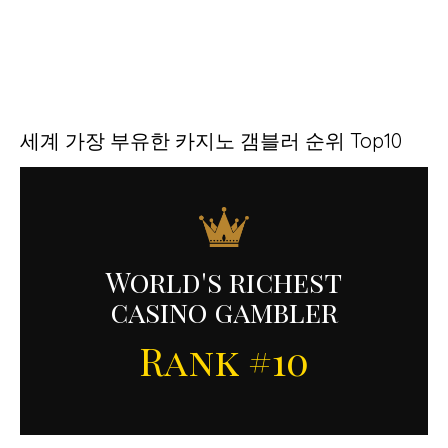
세계 가장 부유한 카지노 갬블러 순위 Top10
World's richest
casino gambler
Rank #10