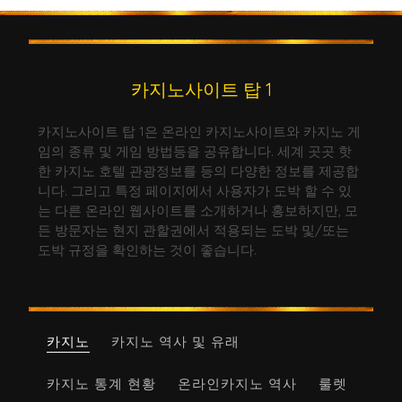
카지노사이트 탑 1
카지노사이트 탑 1은 온라인 카지노사이트와 카지노 게
임의 종류 및 게임 방법등을 공유합니다. 세계 곳곳 핫
한 카지노 호텔 관광정보를 등의 다양한 정보를 제공합
니다. 그리고 특정 페이지에서 사용자가 도박 할 수 있
는 다른 온라인 웹사이트를 소개하거나 홍보하지만, 모
든 방문자는 현지 관할권에서 적용되는 도박 및/또는
도박 규정을 확인하는 것이 좋습니다.
카지노
카지노 역사 및 유래
카지노 통계 현황
온라인카지노 역사
룰렛