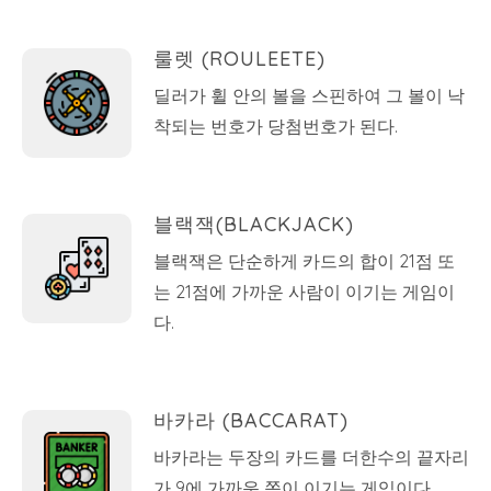
룰렛 (ROULEETE)
딜러가 휠 안의 볼을 스핀하여 그 볼이 낙
착되는 번호가 당첨번호가 된다.
블랙잭(BLACKJACK)
블랙잭은 단순하게 카드의 합이 21점 또
는 21점에 가까운 사람이 이기는 게임이
다.
바카라 (BACCARAT)
바카라는 두장의 카드를 더한수의 끝자리
가 9에 가까운 쪽이 이기는 게임이다.