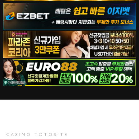
CASINO TOTOSITE