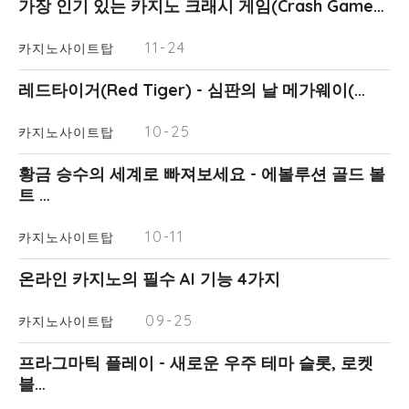
가장 인기 있는 카지노 크래시 게임(Crash Game…
11-24
카지노사이트탑
레드타이거(Red Tiger) - 심판의 날 메가웨이(…
10-25
카지노사이트탑
황금 승수의 세계로 빠져보세요 - 에볼루션 골드 볼
트 …
10-11
카지노사이트탑
온라인 카지노의 필수 AI 기능 4가지
09-25
카지노사이트탑
프라그마틱 플레이 - 새로운 우주 테마 슬롯, 로켓
블…