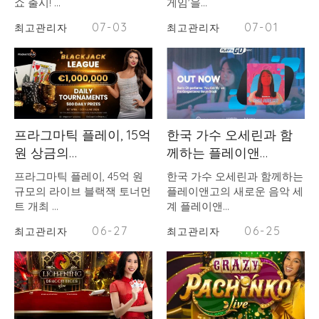
쇼 출시! …
게임'을…
07-03
07-01
최고관리자
최고관리자
프라그마틱 플레이, 15억
한국 가수 오세린과 함
원 상금의…
께하는 플레이앤…
프라그마틱 플레이, 45억 원
한국 가수 오세린과 함께하는
규모의 라이브 블랙잭 토너먼
플레이앤고의 새로운 음악 세
트 개최 …
계 플레이앤…
06-27
06-25
최고관리자
최고관리자