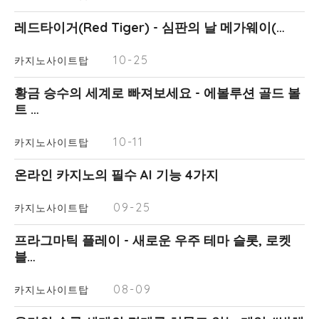
레드타이거(Red Tiger) - 심판의 날 메가웨이(…
10-25
카지노사이트탑
황금 승수의 세계로 빠져보세요 - 에볼루션 골드 볼
트 …
10-11
카지노사이트탑
온라인 카지노의 필수 AI 기능 4가지
09-25
카지노사이트탑
프라그마틱 플레이 - 새로운 우주 테마 슬롯, 로켓
블…
08-09
카지노사이트탑