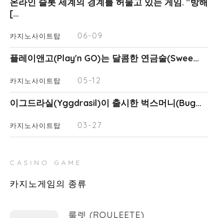
온라인 슬롯 세계의 경계를 허물고 있는 게임. "방해
[…
06-09
카지노사이트탑
플레이앤고(Play'n GO)는 달콤한 연금술(Swee…
05-12
카지노사이트탑
이그드라실(Yggdrasil)이 출시한 벅스머니(Bug…
03-27
카지노사이트탑
CASINO GAME
카지노게임의 종류
룰렛 (ROULEETE)