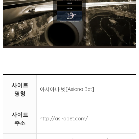
사이트
아시아나 벳[Asiana Bet]
명칭
사이트
http://asi-abet.com/
주소