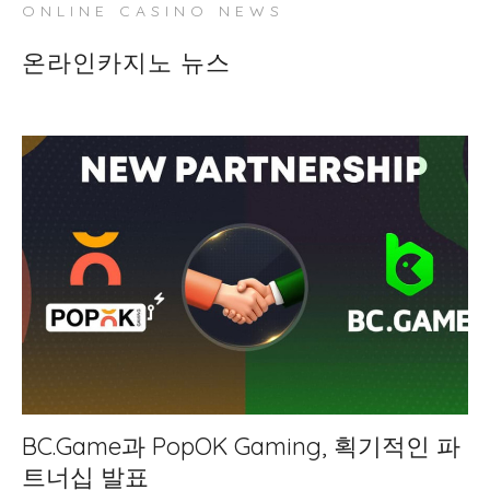
ONLINE CASINO NEWS
온라인카지노 뉴스
BC.Game과 PopOK Gaming, 획기적인 파
트너십 발표