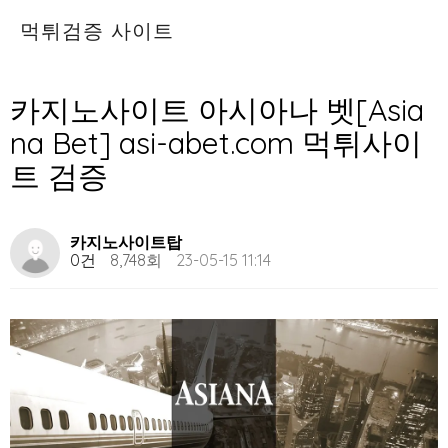
먹튀검증 사이트
카지노사이트 아시아나 벳[Asia
na Bet] asi-abet.com 먹튀사이
트 검증
카지노사이트탑
0건
8,748회
23-05-15 11:14