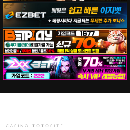
CASINO TOTOSITE