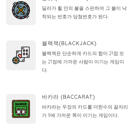
딜러가 휠 안의 볼을 스핀하여 그 볼이 낙
착되는 번호가 당첨번호가 된다.
블랙잭(BLACKJACK)
블랙잭은 단순하게 카드의 합이 21점 또
는 21점에 가까운 사람이 이기는 게임이
다.
바카라 (BACCARAT)
바카라는 두장의 카드를 더한수의 끝자리
가 9에 가까운 쪽이 이기는 게임이다.