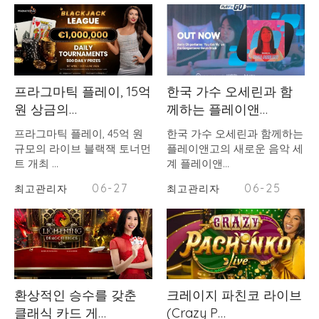
프라그마틱 플레이, 15억
한국 가수 오세린과 함
원 상금의…
께하는 플레이앤…
프라그마틱 플레이, 45억 원
한국 가수 오세린과 함께하는
규모의 라이브 블랙잭 토너먼
플레이앤고의 새로운 음악 세
트 개최 …
계 플레이앤…
06-27
06-25
최고관리자
최고관리자
환상적인 승수를 갖춘
크레이지 파친코 라이브
클래식 카드 게…
(Crazy P…