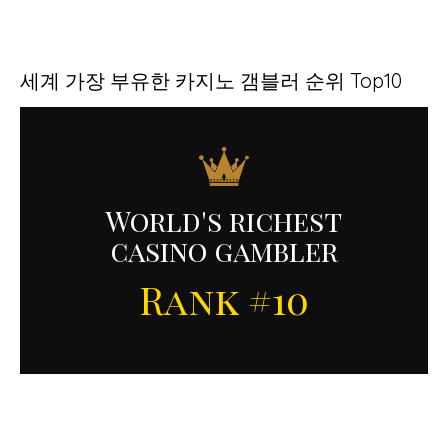
세계 가장 부유한 카지노 갬블러 순위 Top10
World's richest
casino gambler
Rank #10