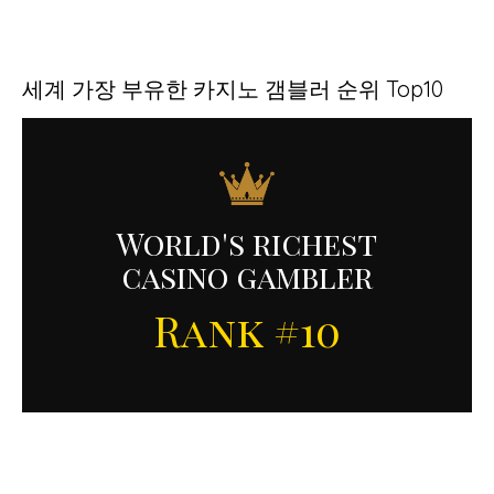
세계 가장 부유한 카지노 갬블러 순위 Top10
World's richest
casino gambler
Rank #10