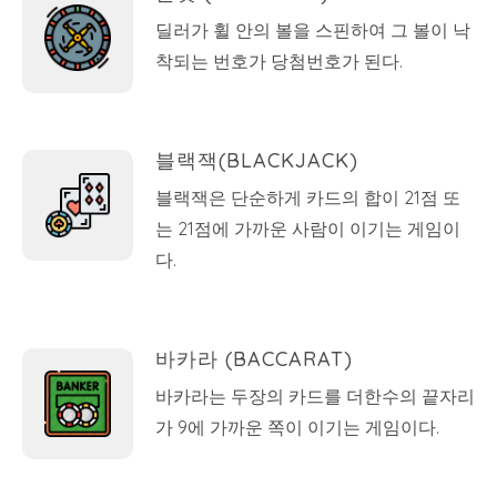
딜러가 휠 안의 볼을 스핀하여 그 볼이 낙
착되는 번호가 당첨번호가 된다.
블랙잭(BLACKJACK)
블랙잭은 단순하게 카드의 합이 21점 또
는 21점에 가까운 사람이 이기는 게임이
다.
바카라 (BACCARAT)
바카라는 두장의 카드를 더한수의 끝자리
가 9에 가까운 쪽이 이기는 게임이다.