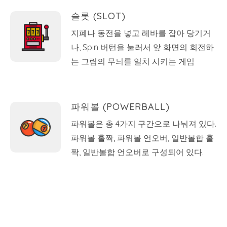
슬롯 (SLOT)
지폐나 동전을 넣고 레바를 잡아 당기거
나, Spin 버턴을 눌러서 앞 화면의 회전하
는 그림의 무늬를 일치 시키는 게임
파워볼 (POWERBALL)
파워볼은 총 4가지 구간으로 나눠져 있다.
파워볼 홀짝, 파워볼 언오버, 일반볼합 홀
짝, 일반볼합 언오버로 구성되어 있다.