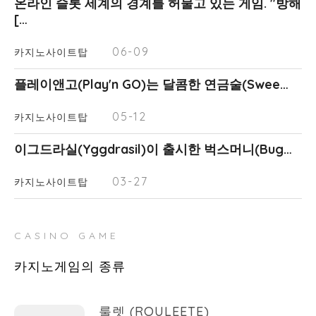
온라인 슬롯 세계의 경계를 허물고 있는 게임. "방해
[…
06-09
카지노사이트탑
플레이앤고(Play'n GO)는 달콤한 연금술(Swee…
05-12
카지노사이트탑
이그드라실(Yggdrasil)이 출시한 벅스머니(Bug…
03-27
카지노사이트탑
CASINO GAME
카지노게임의 종류
룰렛 (ROULEETE)