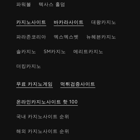
파워볼
텍사스 홀덤
카지노사이트
바카라사이트
대왕카지노
파라존코리아
엑스엑스벳
뉴헤븐카지노
솔카지노
SM카지노
메리트카지노
더킹카지노
무료 카지노게임
먹튀검증사이트
온라인카지노사이트 핫 100
국내 카지노사이트 순위
해외 카지노사이트 순위