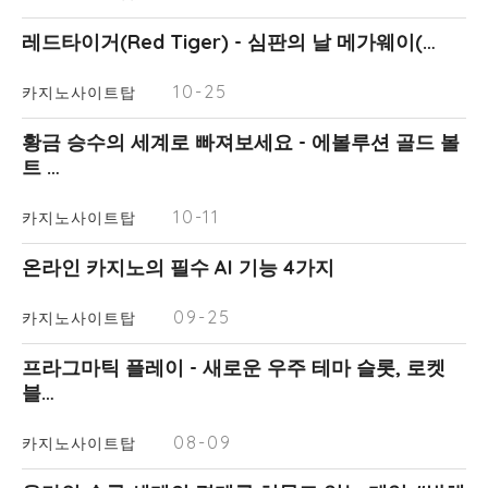
레드타이거(Red Tiger) - 심판의 날 메가웨이(…
10-25
카지노사이트탑
황금 승수의 세계로 빠져보세요 - 에볼루션 골드 볼
트 …
10-11
카지노사이트탑
온라인 카지노의 필수 AI 기능 4가지
09-25
카지노사이트탑
프라그마틱 플레이 - 새로운 우주 테마 슬롯, 로켓
블…
08-09
카지노사이트탑