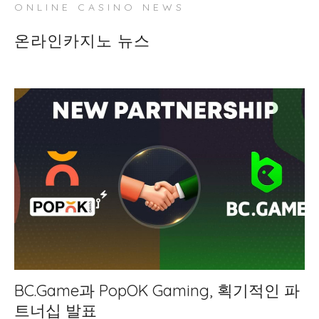
ONLINE CASINO NEWS
온라인카지노 뉴스
BC.Game과 PopOK Gaming, 획기적인 파
트너십 발표