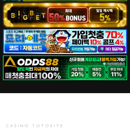
CASINO TOTOSITE