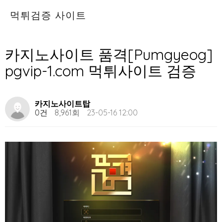
먹튀검증 사이트
카지노사이트 품격[Pumgyeog]
pgvip-1.com 먹튀사이트 검증
카지노사이트탑
0건
8,961회
23-05-16 12:00