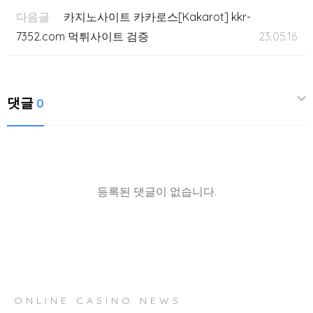
다음글
카지노사이트 카카로스[Kakarot] kkr-
7352.com 먹튀사이트 검증
23.05.16
댓글
0
등록된 댓글이 없습니다.
ONLINE CASINO NEWS