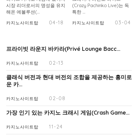
시장 리더로서의 명성을 유지
(Crazy Pachinko Live)는 독
해온 에볼루션(…
특한 …
04-18
03-04
카지노사이트탑
카지노사이트탑
프라이빗 라운지 바카라(Privé Lounge Bacc…
02-13
카지노사이트탑
클래식 버전과 현대 버전의 조합을 제공하는 흥미로
운 카…
02-08
카지노사이트탑
가장 인기 있는 카지노 크래시 게임(Crash Game…
11-24
카지노사이트탑