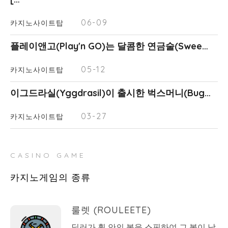
06-09
카지노사이트탑
플레이앤고(Play'n GO)는 달콤한 연금술(Swee…
05-12
카지노사이트탑
이그드라실(Yggdrasil)이 출시한 벅스머니(Bug…
03-27
카지노사이트탑
CASINO GAME
카지노게임의 종류
룰렛 (ROULEETE)
딜러가 휠 안의 볼을 스핀하여 그 볼이 낙