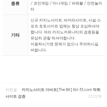
종류
/ 코인게임 / 미니게임 / 파워볼 / 안전놀이
터
신규 카지노사이트, 바카라사이트, 사설 스
포츠 토토사이트 업체는 항상 조심하셔야
합니다. 여러 카지노커뮤니티의 검증등을
기타
유심히 관찰 하셔야합니다.
이용하시기엔 문제가 없으나 주의하시길
바랍니다.
이전글
카지노사이트 더비트[The Bit] tbt-33.com 먹튀
사이트 검증
23.05.18