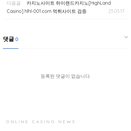
다음글
카지노사이트 하이랜드카지노[HighLand
Casino] hlhl-001.com 먹튀사이트 검증
23.05.17
댓글
0
등록된 댓글이 없습니다.
ONLINE CASINO NEWS