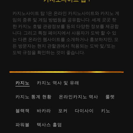
카지노사이트 탑 1은 온라인 카지노사이트와 카지노 게
임의 종류 및 게임 방법등을 공유합니다. 세계 곳곳 핫
한 카지노 호텔 관광정보를 등의 다양한 정보를 제공합
니다. 그리고 특정 페이지에서 사용자가 도박 할 수 있
는 다른 온라인 웹사이트를 소개하거나 홍보하지만, 모
든 방문자는 현지 관할권에서 적용되는 도박 및/또는
도박 규정을 확인하는 것이 좋습니다.
카지노
카지노 역사 및 유래
카지노 통계 현황
온라인카지노 역사
룰렛
블랙잭
바카라
포커
다이사이
키노
파워볼
텍사스 홀덤