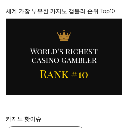
세계 가장 부유한 카지노 갬블러 순위 Top10
World's richest
casino gambler
Rank #10
카지노 핫이슈