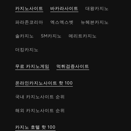
카지노사이트
바카라사이트
대왕카지노
파라존코리아
엑스엑스벳
뉴헤븐카지노
솔카지노
SM카지노
메리트카지노
더킹카지노
무료 카지노게임
먹튀검증사이트
온라인카지노사이트 핫 100
국내 카지노사이트 순위
해외 카지노사이트 순위
카지노 호텔 핫 100