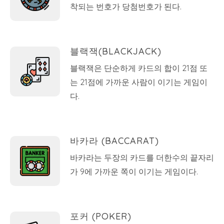
착되는 번호가 당첨번호가 된다.
블랙잭(BLACKJACK)
블랙잭은 단순하게 카드의 합이 21점 또
는 21점에 가까운 사람이 이기는 게임이
다.
바카라 (BACCARAT)
바카라는 두장의 카드를 더한수의 끝자리
가 9에 가까운 쪽이 이기는 게임이다.
포커 (POKER)