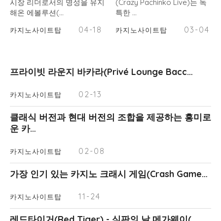
시장 리더로서의 명성을 유지
(Crazy Pachinko Live)는 독
해온 에볼루션(…
특한 …
04-18
03-04
카지노사이트탑
카지노사이트탑
프라이빗 라운지 바카라(Privé Lounge Bacc…
02-13
카지노사이트탑
클래식 버전과 현대 버전의 조합을 제공하는 흥미로
운 카…
02-08
카지노사이트탑
가장 인기 있는 카지노 크래시 게임(Crash Game…
11-24
카지노사이트탑
레드타이거(Red Tiger) - 심판의 날 메가웨이(…