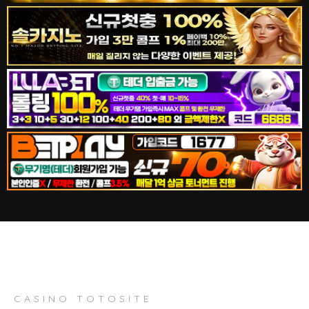
CASINO TOTOSITE