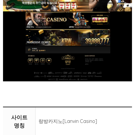
사이트
랑방카지노[Lanvin Casino]
명칭