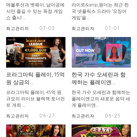
에볼루션과 벳웨이, 남아공에
라이트&amp;원더는 최근 한
서만 즐길 수 있는 독점 게임
국 넷플릭스 드라마 '오징어
쇼 출시! …
게임'을…
07-03
07-01
최고관리자
최고관리자
프라그마틱 플레이, 15억
한국 가수 오세린과 함
원 상금의…
께하는 플레이앤…
프라그마틱 플레이, 45억 원
한국 가수 오세린과 함께하는
규모의 라이브 블랙잭 토너먼
플레이앤고의 새로운 음악 세
트 개최 …
계 플레이앤…
06-27
06-25
최고관리자
최고관리자