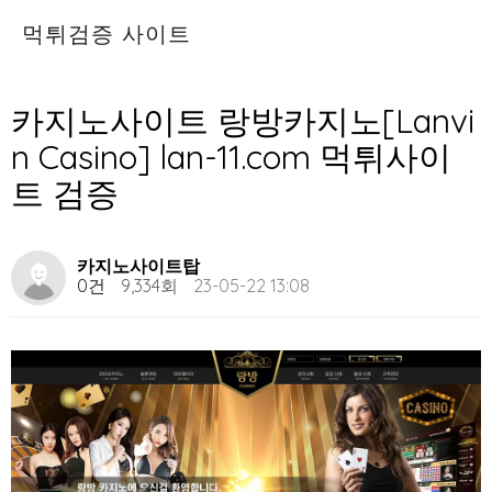
먹튀검증 사이트
카지노사이트 랑방카지노[Lanvi
n Casino] lan-11.com 먹튀사이
트 검증
카지노사이트탑
0건
9,334회
23-05-22 13:08