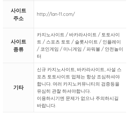
사이트
http://lan-11.com/
주소
카지노사이트 / 바카라사이트 / 토토사이
사이트
트 / 스포츠 토토 / 슬롯사이트 / 인플레이
종류
/ 코인게임 / 미니게임 / 파워볼 / 안전놀이
터
신규 카지노사이트, 바카라사이트, 사설 스
포츠 토토사이트 업체는 항상 조심하셔야
합니다. 여러 카지노커뮤니티의 검증등을
기타
유심히 관찰 하셔야합니다.
이용하시기엔 문제가 없으나 주의하시길
바랍니다.