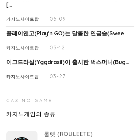
[…
06-09
카지노사이트탑
플레이앤고(Play'n GO)는 달콤한 연금술(Swee…
05-12
카지노사이트탑
이그드라실(Yggdrasil)이 출시한 벅스머니(Bug…
03-27
카지노사이트탑
CASINO GAME
카지노게임의 종류
룰렛 (ROULEETE)