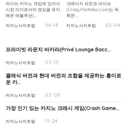
라이브 카지노 게임에 있어서
크레이지 파친코 라이브
시장 리더로서의 명성을 유지
(Crazy Pachinko Live)는 독
해온 에볼루션(…
특한 …
04-18
03-04
카지노사이트탑
카지노사이트탑
프라이빗 라운지 바카라(Privé Lounge Bacc…
02-13
카지노사이트탑
클래식 버전과 현대 버전의 조합을 제공하는 흥미로
운 카…
02-08
카지노사이트탑
가장 인기 있는 카지노 크래시 게임(Crash Game…
11-24
카지노사이트탑