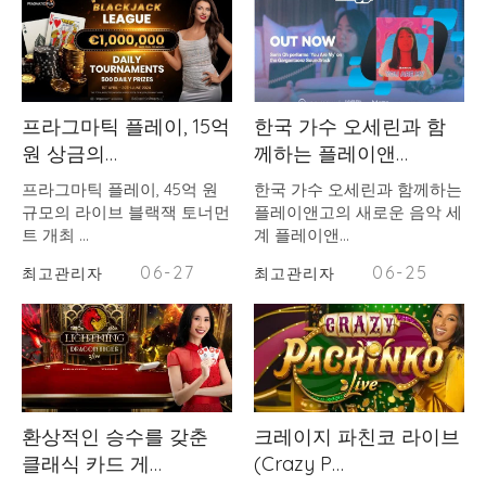
프라그마틱 플레이, 15억
한국 가수 오세린과 함
원 상금의…
께하는 플레이앤…
프라그마틱 플레이, 45억 원
한국 가수 오세린과 함께하는
규모의 라이브 블랙잭 토너먼
플레이앤고의 새로운 음악 세
트 개최 …
계 플레이앤…
06-27
06-25
최고관리자
최고관리자
환상적인 승수를 갖춘
크레이지 파친코 라이브
클래식 카드 게…
(Crazy P…