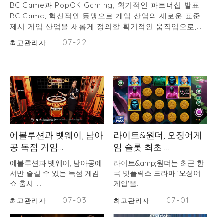
BC.Game과 PopOK Gaming, 획기적인 파트너십 발표
BC.Game, 혁신적인 동맹으로 게임 산업의 새로운 표준
제시 게임 산업을 새롭게 정의할 획기적인 움직임으로,
BC.Game과 PopOK Gaming이 혁신적인 파트너십을 발
07-22
최고관리자
표했습니다. 이 전략적 동맹은 두 브랜드의 강점을 결합하
여 향상된 게임 경험과 혁신적인 콘텐츠를 제공할 것을 약
속합니다. BC.Game과 PopOK Gaming의 혁신적인 협
력, 온라…
에볼루션과 벳웨이, 남아
라이트&원더, 오징어게
공 독점 게임…
임 슬롯 최초 …
에볼루션과 벳웨이, 남아공에
라이트&amp;원더는 최근 한
서만 즐길 수 있는 독점 게임
국 넷플릭스 드라마 '오징어
쇼 출시! …
게임'을…
07-03
07-01
최고관리자
최고관리자