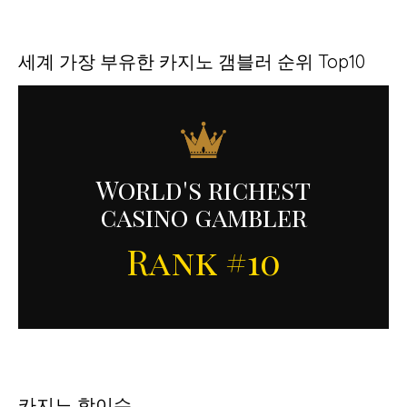
세계 가장 부유한 카지노 갬블러 순위 Top10
World's richest
casino gambler
Rank #10
카지노 핫이슈