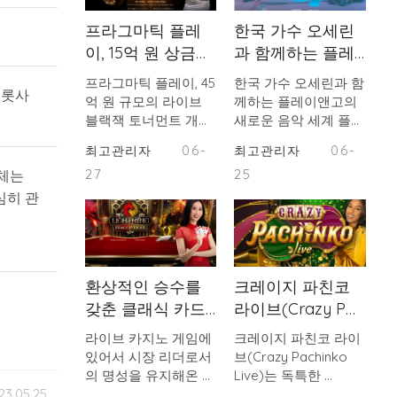
프라그마틱 플레
한국 가수 오세린
이, 15억 원 상금
과 함께하는 플레
의…
이앤…
프라그마틱 플레이, 45
한국 가수 오세린과 함
슬롯사
억 원 규모의 라이브
께하는 플레이앤고의
블랙잭 토너먼트 개최
새로운 음악 세계 플레
…
이앤…
06-
06-
최고관리자
최고관리자
27
25
업체는
심히 관
환상적인 승수를
크레이지 파친코
갖춘 클래식 카드
라이브(Crazy P…
게…
라이브 카지노 게임에
크레이지 파친코 라이
있어서 시장 리더로서
브(Crazy Pachinko
의 명성을 유지해온 에
Live)는 독특한 …
볼루션(…
23.05.25