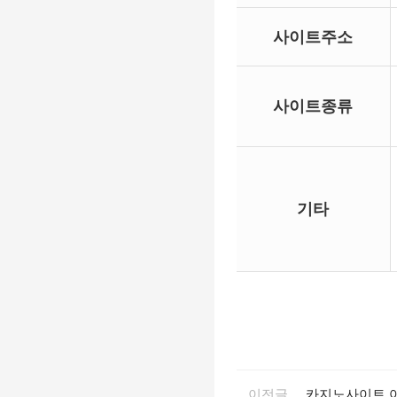
사이트주소
사이트종류
기타
이전글
카지노사이트 아쿠