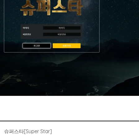
슈퍼스타[Super Star]