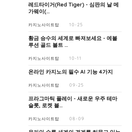
레드타이거(Red Tiger) - 심판의 날 메
가웨이(…
10-25
카지노사이트탑
황금 승수의 세계로 빠져보세요 - 에볼
루션 골드 볼트 …
10-11
카지노사이트탑
온라인 카지노의 필수 AI 기능 4가지
09-25
카지노사이트탑
프라그마틱 플레이 - 새로운 우주 테마
슬롯, 로켓 블…
08-09
카지노사이트탑