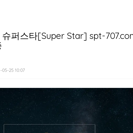
스타[Super Star] spt-707.co
증
-05-25 10:07