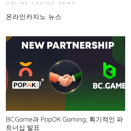
ONLINE CASINO NEWS
온라인카지노 뉴스
BC.Game과 PopOK Gaming, 획기적인 파
트너십 발표