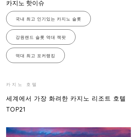
카지노 핫이슈
국내 최고 인기있는 카지노 슬롯
강원랜드 슬롯 역대 잭팟
역대 최고 포커랭킹
카지노 호텔
세계에서 가장 화려한 카지노 리조트 호텔
TOP21