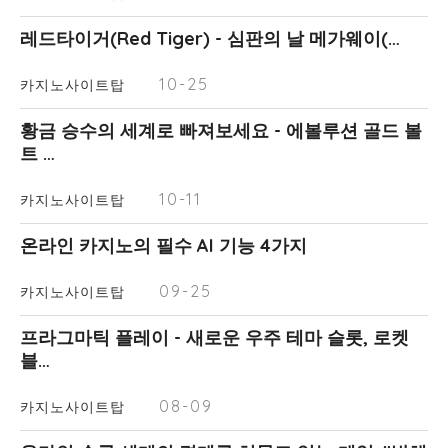
레드타이거(Red Tiger) - 심판의 날 메가웨이(…
10-25
카지노사이트탑
황금 승수의 세계로 빠져보세요 - 에볼루션 골드 볼
트 …
10-11
카지노사이트탑
온라인 카지노의 필수 AI 기능 4가지
09-25
카지노사이트탑
프라그마틱 플레이 - 새로운 우주 테마 슬롯, 로켓
블…
08-09
카지노사이트탑