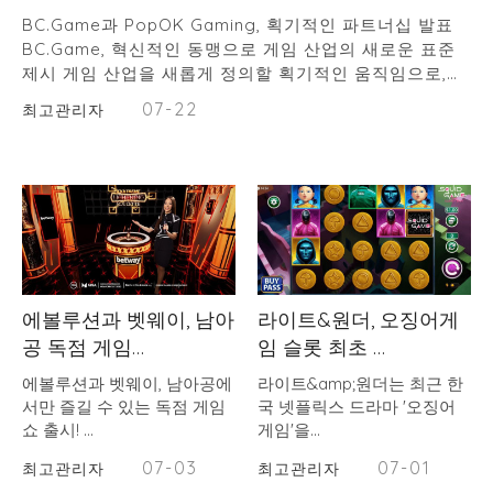
BC.Game과 PopOK Gaming, 획기적인 파트너십 발표
BC.Game, 혁신적인 동맹으로 게임 산업의 새로운 표준
제시 게임 산업을 새롭게 정의할 획기적인 움직임으로,
BC.Game과 PopOK Gaming이 혁신적인 파트너십을 발
07-22
최고관리자
표했습니다. 이 전략적 동맹은 두 브랜드의 강점을 결합하
여 향상된 게임 경험과 혁신적인 콘텐츠를 제공할 것을 약
속합니다. BC.Game과 PopOK Gaming의 혁신적인 협
력, 온라…
에볼루션과 벳웨이, 남아
라이트&원더, 오징어게
공 독점 게임…
임 슬롯 최초 …
에볼루션과 벳웨이, 남아공에
라이트&amp;원더는 최근 한
서만 즐길 수 있는 독점 게임
국 넷플릭스 드라마 '오징어
쇼 출시! …
게임'을…
07-03
07-01
최고관리자
최고관리자