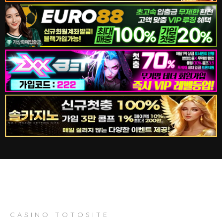
CASINO TOTOSITE