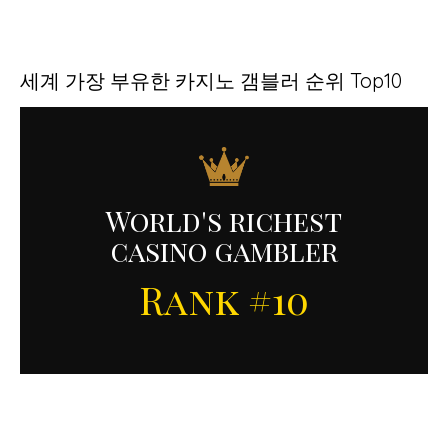
세계 가장 부유한 카지노 갬블러 순위 Top10
World's richest
casino gambler
Rank #10