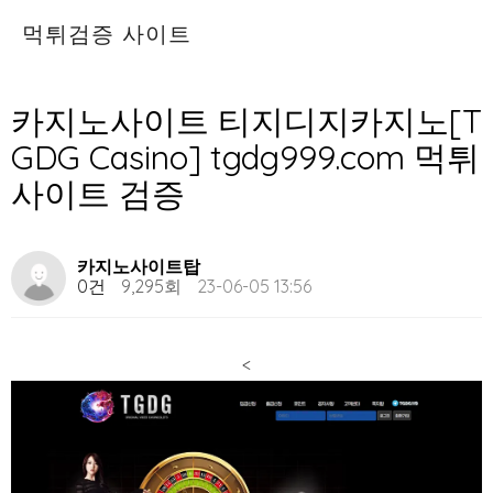
먹튀검증 사이트
카지노사이트 티지디지카지노[T
GDG Casino] tgdg999.com 먹튀
사이트 검증
카지노사이트탑
0건
9,295회
23-06-05 13:56
<