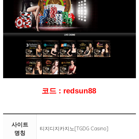
코드 : redsun88
사이트
티지디지카지노[TGDG Casino]
명칭