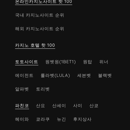
온라인카지노사이트 핫 100
국내 카지노사이트 순위
해외 카지노사이트 순위
카지노 호텔 핫 100
토토사이트
원벳원(1BET1)
원탑
위너
에이전트
룰라벳(LULA)
세븐벳
블랙벳
알파벳
토리벳
파친코
산요
산세이
사미
산쿄
헤이와
쿄라쿠
뉴긴
후지상사