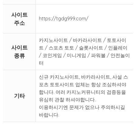
사이트
https://tgdg999.com/
주소
카지노사이트 / 바카라사이트 / 토토사이
사이트
트 / 스포츠 토토 / 슬롯사이트 / 인플레이
종류
/ 코인게임 / 미니게임 / 파워볼 / 안전놀이
터
신규 카지노사이트, 바카라사이트, 사설 스
포츠 토토사이트 업체는 항상 조심하셔야
합니다. 여러 카지노커뮤니티의 검증등을
기타
유심히 관찰 하셔야합니다.
이용하시기엔 문제가 없으나 주의하시길
바랍니다.