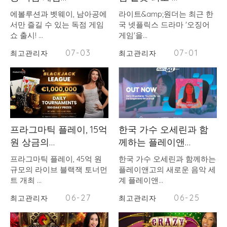
에볼루션과 벳웨이, 남아공에
라이트&amp;원더는 최근 한
서만 즐길 수 있는 독점 게임
국 넷플릭스 드라마 '오징어
쇼 출시! …
게임'을…
07-03
07-01
최고관리자
최고관리자
프라그마틱 플레이, 15억
한국 가수 오세린과 함
원 상금의…
께하는 플레이앤…
프라그마틱 플레이, 45억 원
한국 가수 오세린과 함께하는
규모의 라이브 블랙잭 토너먼
플레이앤고의 새로운 음악 세
트 개최 …
계 플레이앤…
06-27
06-25
최고관리자
최고관리자