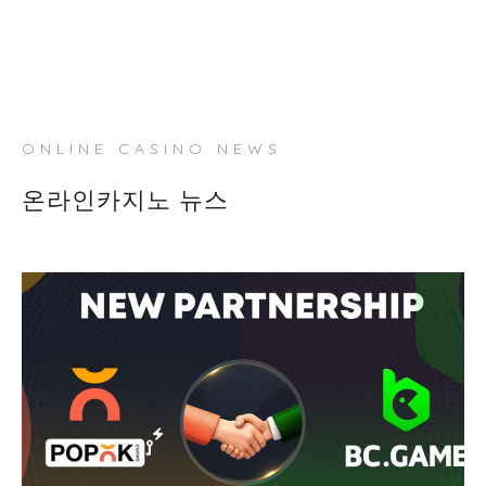
ONLINE CASINO NEWS
온라인카지노 뉴스