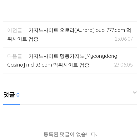
이전글
카지노사이트 오로라[Aurora] pup-777.com 먹
튀사이트 검증
23.06.07
다음글
카지노사이트 명동카지노[Myeongdong
Casino] md-33.com 먹튀사이트 검증
23.06.05
댓글
0
등록된 댓글이 없습니다.