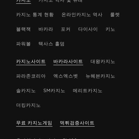
카지노 통계 현황
온라인카지노 역사
룰렛
블랙잭
바카라
포커
다이사이
키노
파워볼
텍사스 홀덤
카지노사이트
바카라사이트
대왕카지노
파라존코리아
엑스엑스벳
뉴헤븐카지노
솔카지노
SM카지노
메리트카지노
더킹카지노
무료 카지노게임
먹튀검증사이트