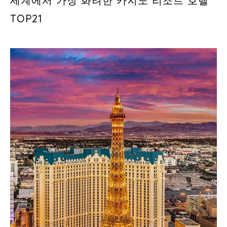
세계에서 가장 화려한 카지노 리조트 호텔
TOP21