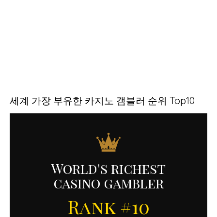
세계 가장 부유한 카지노 갬블러 순위 Top10
World's richest
casino gambler
Rank #10