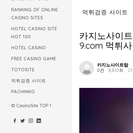
RANKING OF ONLINE
먹튀검증 사이트
CASINO SITES
HOTEL CASINO SITE
카지노사이트 저스
HOT 100
9.com 먹튀
HOTEL CASINO
FREE CASINO GAME
카지노사이트탑
TOTOSITE
0건
8,810회
23
먹튀검증 사이트
PACHINKO
© CasinoSite TOP 1