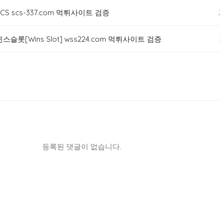
S scs-337.com 먹튀사이트 검증
롯[Wins Slot] wss224.com 먹튀사이트 검증
등록된 댓글이 없습니다.