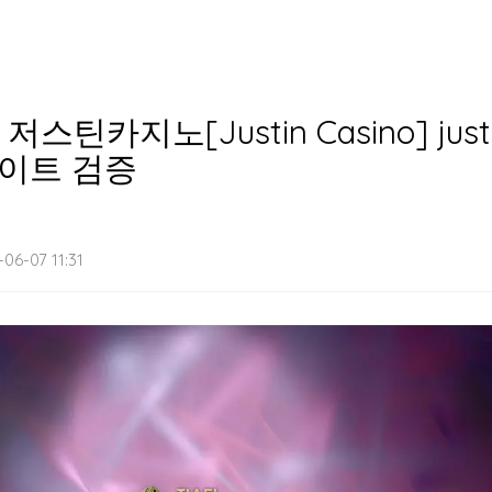
틴카지노[Justin Casino] justi
사이트 검증
-06-07 11:31