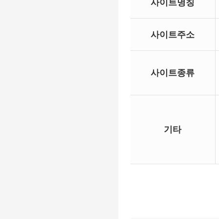
사이트명칭
사이트주소
사이트종류
기타