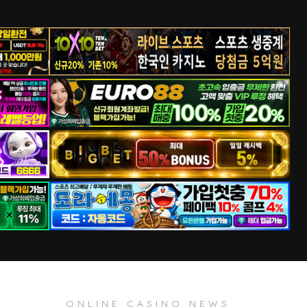
ONLINE CASINO NEWS