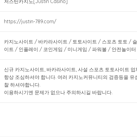
저스틴카지노[Justin Casino]
https://justin-789.com/
카지노사이트 / 바카라사이트 / 토토사이트 / 스포츠 토토 / 
이트 / 인플레이 / 코인게임 / 미니게임 / 파워볼 / 안전놀이터
신규 카지노사이트, 바카라사이트, 사설 스포츠 토토사이트 
항상 조심하셔야 합니다. 여러 카지노커뮤니티의 검증등을 유
찰 하셔야합니다.
이용하시기엔 문제가 없으나 주의하시길 바랍니다.