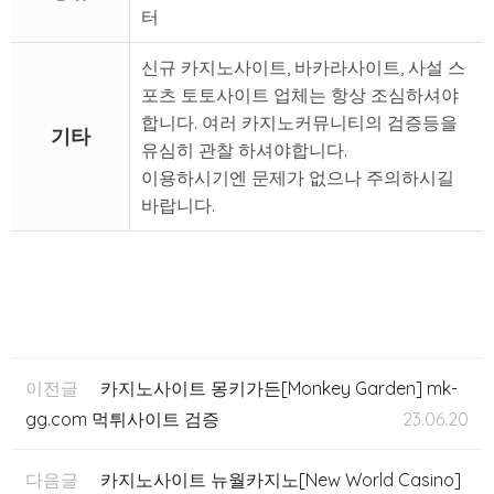
터
신규 카지노사이트, 바카라사이트, 사설 스
포츠 토토사이트 업체는 항상 조심하셔야
합니다. 여러 카지노커뮤니티의 검증등을
기타
유심히 관찰 하셔야합니다.
이용하시기엔 문제가 없으나 주의하시길
바랍니다.
이전글
카지노사이트 몽키가든[Monkey Garden] mk-
gg.com 먹튀사이트 검증
23.06.20
다음글
카지노사이트 뉴월카지노[New World Casino]