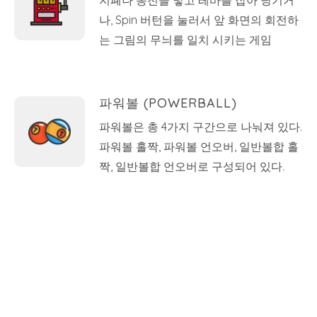
나, Spin 버턴을 눌러서 앞 화면의 회전하
는 그림의 무늬를 일치 시키는 게임
파워볼 (POWERBALL)
파워볼은 총 4가지 구간으로 나눠져 있다.
파워볼 홀짝, 파워볼 언오버, 일반볼합 홀
짝, 일반볼합 언오버로 구성되어 있다.