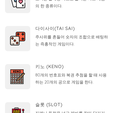
의 한 종류이다.
다이사이(TAI SAI)
주사위를 흔들어 숫자의 조합으로 배팅하
는 즉흥적인 게임이다.
키노 (KENO)
80개의 번호표와 복권 추첨을 할 때 사용
하는 20개의 공으로 게임을 한다.
슬롯 (SLOT)
지폐나 동전을 넣고 레바를 잡아 당기거