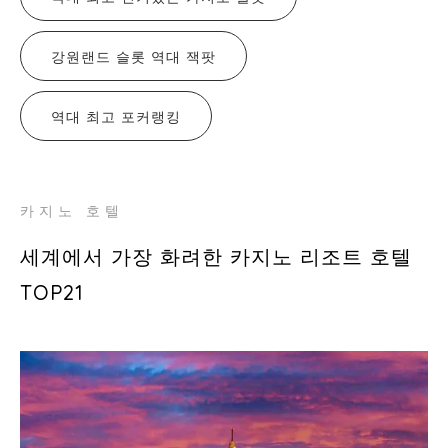
강원랜드 슬롯 역대 잭팟
역대 최고 포커랭킹
카지노 호텔
세계에서 가장 화려한 카지노 리조트 호텔
TOP21