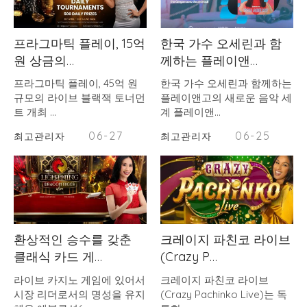
프라그마틱 플레이, 15억
한국 가수 오세린과 함
원 상금의…
께하는 플레이앤…
프라그마틱 플레이, 45억 원
한국 가수 오세린과 함께하는
규모의 라이브 블랙잭 토너먼
플레이앤고의 새로운 음악 세
트 개최 …
계 플레이앤…
06-27
06-25
최고관리자
최고관리자
환상적인 승수를 갖춘
크레이지 파친코 라이브
클래식 카드 게…
(Crazy P…
라이브 카지노 게임에 있어서
크레이지 파친코 라이브
시장 리더로서의 명성을 유지
(Crazy Pachinko Live)는 독