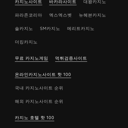
카지노사이트
바카라사이트
대왕카지노
파라존코리아
엑스엑스벳
뉴헤븐카지노
솔카지노
SM카지노
메리트카지노
더킹카지노
무료 카지노게임
먹튀검증사이트
온라인카지노사이트 핫 100
국내 카지노사이트 순위
해외 카지노사이트 순위
카지노 호텔 핫 100