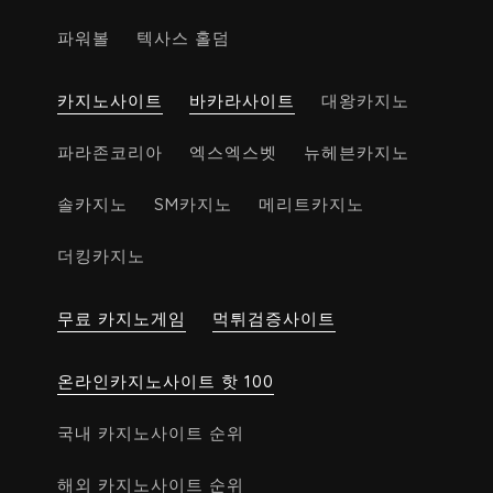
파워볼
텍사스 홀덤
카지노사이트
바카라사이트
대왕카지노
파라존코리아
엑스엑스벳
뉴헤븐카지노
솔카지노
SM카지노
메리트카지노
더킹카지노
무료 카지노게임
먹튀검증사이트
온라인카지노사이트 핫 100
국내 카지노사이트 순위
해외 카지노사이트 순위