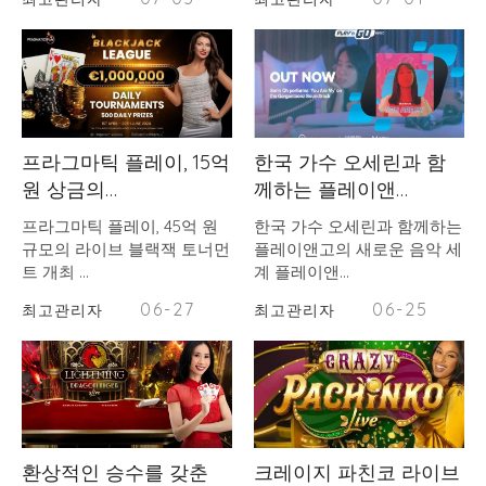
프라그마틱 플레이, 15억
한국 가수 오세린과 함
원 상금의…
께하는 플레이앤…
프라그마틱 플레이, 45억 원
한국 가수 오세린과 함께하는
규모의 라이브 블랙잭 토너먼
플레이앤고의 새로운 음악 세
트 개최 …
계 플레이앤…
06-27
06-25
최고관리자
최고관리자
환상적인 승수를 갖춘
크레이지 파친코 라이브