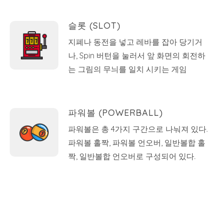
슬롯 (SLOT)
지폐나 동전을 넣고 레바를 잡아 당기거
나, Spin 버턴을 눌러서 앞 화면의 회전하
는 그림의 무늬를 일치 시키는 게임
파워볼 (POWERBALL)
파워볼은 총 4가지 구간으로 나눠져 있다.
파워볼 홀짝, 파워볼 언오버, 일반볼합 홀
짝, 일반볼합 언오버로 구성되어 있다.