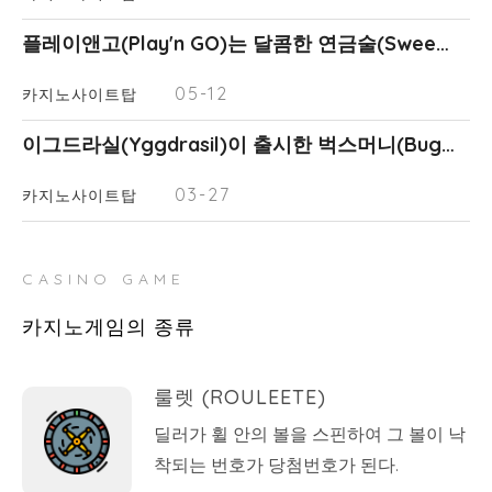
플레이앤고(Play'n GO)는 달콤한 연금술(Swee…
05-12
카지노사이트탑
이그드라실(Yggdrasil)이 출시한 벅스머니(Bug…
03-27
카지노사이트탑
CASINO GAME
카지노게임의 종류
룰렛 (ROULEETE)
딜러가 휠 안의 볼을 스핀하여 그 볼이 낙
착되는 번호가 당첨번호가 된다.