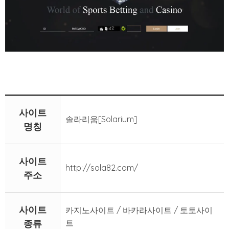
사이트
솔라리움[Solarium]
명칭
사이트
http://sola82.com/
주소
사이트
카지노사이트 / 바카라사이트 / 토토사이
종류
트