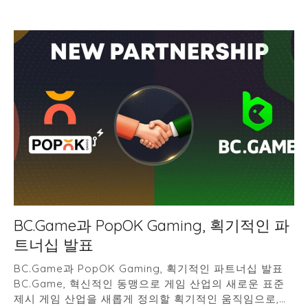
BC.Game과 PopOK Gaming, 획기적인 파
트너십 발표
BC.Game과 PopOK Gaming, 획기적인 파트너십 발표
BC.Game, 혁신적인 동맹으로 게임 산업의 새로운 표준
제시 게임 산업을 새롭게 정의할 획기적인 움직임으로,