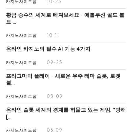
10-25
카지노사이트탑
황금 승수의 세계로 빠져보세요 - 에볼루션 골드 볼
트 …
10-11
카지노사이트탑
온라인 카지노의 필수 AI 기능 4가지
09-25
카지노사이트탑
프라그마틱 플레이 - 새로운 우주 테마 슬롯, 로켓
블…
08-09
카지노사이트탑
온라인 슬롯 세계의 경계를 허물고 있는 게임. "방해
[…
06-09
카지노사이트탑