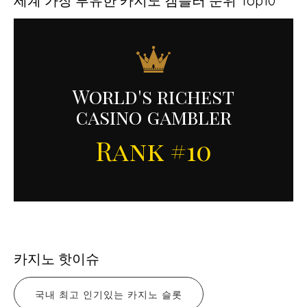
세계 가장 부유한 카지노 갬블러 순위 Top10
World's richest
casino gambler
Rank #10
카지노 핫이슈
국내 최고 인기있는 카지노 슬롯