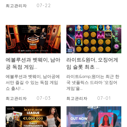
BC.Game과 PopOK Gaming이 혁신적인 파트너십을 발
07-22
최고관리자
표했습니다. 이 전략적 동맹은 두 브랜드의 강점을 결합하
여 향상된 게임 경험과 혁신적인 콘텐츠를 제공할 것을 약
속합니다. BC.Game과 PopOK Gaming의 혁신적인 협
력, 온라…
에볼루션과 벳웨이, 남아
라이트&원더, 오징어게
공 독점 게임…
임 슬롯 최초 …
에볼루션과 벳웨이, 남아공에
라이트&amp;원더는 최근 한
서만 즐길 수 있는 독점 게임
국 넷플릭스 드라마 '오징어
쇼 출시! …
게임'을…
07-03
07-01
최고관리자
최고관리자