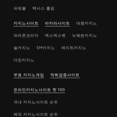
파워볼
텍사스 홀덤
카지노사이트
바카라사이트
대왕카지노
파라존코리아
엑스엑스벳
뉴헤븐카지노
솔카지노
SM카지노
메리트카지노
더킹카지노
무료 카지노게임
먹튀검증사이트
온라인카지노사이트 핫 100
국내 카지노사이트 순위
해외 카지노사이트 순위