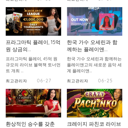
프라그마틱 플레이, 15억
한국 가수 오세린과 함
원 상금의…
께하는 플레이앤…
프라그마틱 플레이, 45억 원
한국 가수 오세린과 함께하는
규모의 라이브 블랙잭 토너먼
플레이앤고의 새로운 음악 세
트 개최 …
계 플레이앤…
06-27
06-25
최고관리자
최고관리자
환상적인 승수를 갖춘
크레이지 파친코 라이브