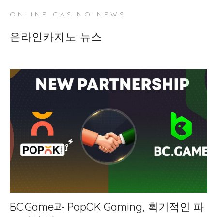
ONLINE CASINO NEWS
온라인카지노 뉴스
BC.Game과 PopOK Gaming, 획기적인 파