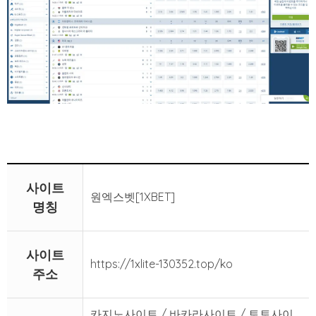
사이트
원엑스벳[1XBET]
명칭
사이트
https://1xlite-130352.top/ko
주소
카지노사이트 / 바카라사이트 / 토토사이