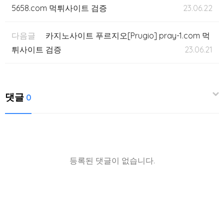
5658.com 먹튀사이트 검증
23.06.22
다음글
카지노사이트 푸르지오[Prugio] pray-1.com 먹
튀사이트 검증
23.06.21
댓글
0
등록된 댓글이 없습니다.