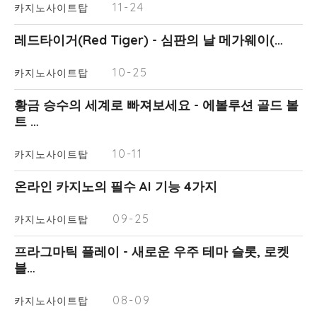
11-24
카지노사이트탑
레드타이거(Red Tiger) - 심판의 날 메가웨이(…
10-25
카지노사이트탑
황금 승수의 세계로 빠져보세요 - 에볼루션 골드 볼
트 …
10-11
카지노사이트탑
온라인 카지노의 필수 AI 기능 4가지
09-25
카지노사이트탑
프라그마틱 플레이 - 새로운 우주 테마 슬롯, 로켓
블…
08-09
카지노사이트탑