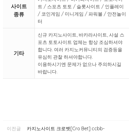
사이트
트 / 스포츠 토토 / 슬롯사이트 / 인플레이
종류
/ 코인게임 / 미니게임 / 파워볼 / 안전놀이
터
신규 카지노사이트, 바카라사이트, 사설 스
포츠 토토사이트 업체는 항상 조심하셔야
합니다. 여러 카지노커뮤니티의 검증등을
기타
유심히 관찰 하셔야합니다.
이용하시기엔 문제가 없으나 주의하시길
바랍니다.
이전글
카지노사이트 크로벳[Cro Bet] ccbb-