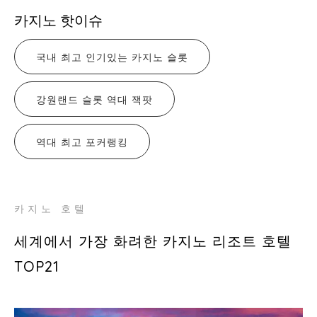
카지노 핫이슈
국내 최고 인기있는 카지노 슬롯
강원랜드 슬롯 역대 잭팟
역대 최고 포커랭킹
카지노 호텔
세계에서 가장 화려한 카지노 리조트 호텔
TOP21