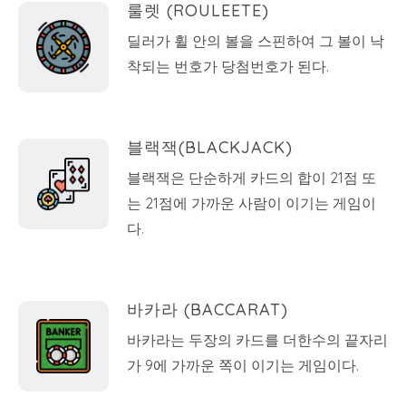
룰렛 (ROULEETE)
딜러가 휠 안의 볼을 스핀하여 그 볼이 낙
착되는 번호가 당첨번호가 된다.
블랙잭(BLACKJACK)
블랙잭은 단순하게 카드의 합이 21점 또
는 21점에 가까운 사람이 이기는 게임이
다.
바카라 (BACCARAT)
바카라는 두장의 카드를 더한수의 끝자리
가 9에 가까운 쪽이 이기는 게임이다.