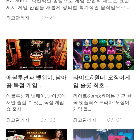
BC.Game, 혁신적인 동맹으로 게임 산업의 새로운 표준
제시 게임 산업을 새롭게 정의할 획기적인 움직임으로,
BC.Game과 PopOK Gaming이 혁신적인 파트너십을 발
07-22
최고관리자
표했습니다. 이 전략적 동맹은 두 브랜드의 강점을 결합하
여 향상된 게임 경험과 혁신적인 콘텐츠를 제공할 것을 약
속합니다. BC.Game과 PopOK Gaming의 혁신적인 협
력, 온라…
에볼루션과 벳웨이, 남아
라이트&원더, 오징어게
공 독점 게임…
임 슬롯 최초 …
에볼루션과 벳웨이, 남아공에
라이트&amp;원더는 최근 한
서만 즐길 수 있는 독점 게임
국 넷플릭스 드라마 '오징어
쇼 출시! …
게임'을…
07-03
07-01
최고관리자
최고관리자