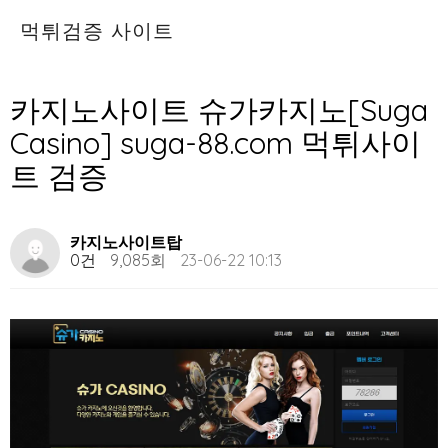
먹튀검증 사이트
카지노사이트 슈가카지노[Suga
Casino] suga-88.com 먹튀사이
트 검증
카지노사이트탑
0건
9,085회
23-06-22 10:13