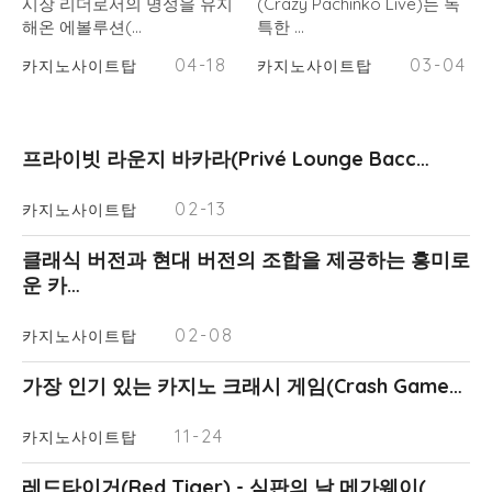
시장 리더로서의 명성을 유지
(Crazy Pachinko Live)는 독
해온 에볼루션(…
특한 …
04-18
03-04
카지노사이트탑
카지노사이트탑
프라이빗 라운지 바카라(Privé Lounge Bacc…
02-13
카지노사이트탑
클래식 버전과 현대 버전의 조합을 제공하는 흥미로
운 카…
02-08
카지노사이트탑
가장 인기 있는 카지노 크래시 게임(Crash Game…
11-24
카지노사이트탑
레드타이거(Red Tiger) - 심판의 날 메가웨이(…