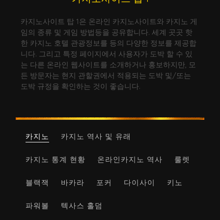
카지노사이트 탑 1은 온라인 카지노사이트와 카지노 게
임의 종류 및 게임 방법등을 공유합니다. 세계 곳곳 핫
한 카지노 호텔 관광정보를 등의 다양한 정보를 제공합
니다. 그리고 특정 페이지에서 사용자가 도박 할 수 있
는 다른 온라인 웹사이트를 소개하거나 홍보하지만, 모
든 방문자는 현지 관할권에서 적용되는 도박 및/또는
도박 규정을 확인하는 것이 좋습니다.
카지노
카지노 역사 및 유래
카지노 통계 현황
온라인카지노 역사
룰렛
블랙잭
바카라
포커
다이사이
키노
파워볼
텍사스 홀덤