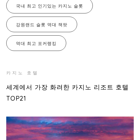
국내 최고 인기있는 카지노 슬롯
강원랜드 슬롯 역대 잭팟
역대 최고 포커랭킹
카지노 호텔
세계에서 가장 화려한 카지노 리조트 호텔
TOP21