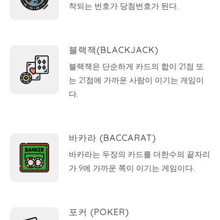
착되는 번호가 당첨번호가 된다.
블랙잭(BLACKJACK)
블랙잭은 단순하게 카드의 합이 21점 또
는 21점에 가까운 사람이 이기는 게임이
다.
바카라 (BACCARAT)
바카라는 두장의 카드를 더한수의 끝자리
가 9에 가까운 쪽이 이기는 게임이다.
포커 (POKER)