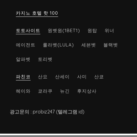
카지노 호텔 핫 100
토토사이트
원벳원(1BET1)
원탑
위너
에이전트
룰라벳(LULA)
세븐벳
블랙벳
알파벳
토리벳
파친코
산요
산세이
사미
산쿄
헤이와
쿄라쿠
뉴긴
후지상사
광고문의 : probiz247 (텔레그램 id)