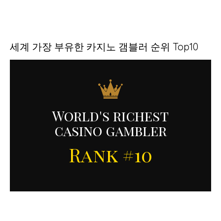
세계 가장 부유한 카지노 갬블러 순위 Top10
World's richest
casino gambler
Rank #10