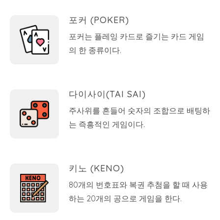
포커 (POKER)
포커는 플레잉 카드로 즐기는 카드 게임
의 한 종류이다.
다이사이(TAI SAI)
주사위를 흔들어 숫자의 조합으로 배팅하
는 즉흥적인 게임이다.
키노 (KENO)
80개의 번호표와 복권 추첨을 할 때 사용
하는 20개의 공으로 게임을 한다.