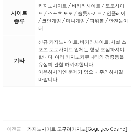
카지노사이트 / 바카라사이트 / 토토사이
사이트
트 / 스포츠 토토 / 슬롯사이트 / 인플레이
종류
/ 코인게임 / 미니게임 / 파워볼 / 안전놀이
터
신규 카지노사이트, 바카라사이트, 사설 스
포츠 토토사이트 업체는 항상 조심하셔야
합니다. 여러 카지노커뮤니티의 검증등을
기타
유심히 관찰 하셔야합니다.
이용하시기엔 문제가 없으나 주의하시길
바랍니다.
이전글
카지노사이트 고구려카지노[Gogulyeo Casino]