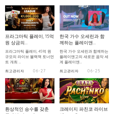
프라그마틱 플레이, 15억
한국 가수 오세린과 함
원 상금의…
께하는 플레이앤…
프라그마틱 플레이, 45억 원
한국 가수 오세린과 함께하는
규모의 라이브 블랙잭 토너먼
플레이앤고의 새로운 음악 세
트 개최 …
계 플레이앤…
06-27
06-25
최고관리자
최고관리자
환상적인 승수를 갖춘
크레이지 파친코 라이브