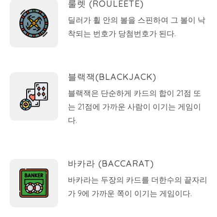
룰렛 (ROULEETE)
딜러가 휠 안의 볼을 스핀하여 그 볼이 낙
착되는 번호가 당첨번호가 된다.
블랙잭(BLACKJACK)
블랙잭은 단순하게 카드의 합이 21점 또
는 21점에 가까운 사람이 이기는 게임이
다.
바카라 (BACCARAT)
바카라는 두장의 카드를 더한수의 끝자리
가 9에 가까운 쪽이 이기는 게임이다.