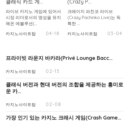
클래식 카드 게…
(Crazy P…
라이브 카지노 게임에 있어서
크레이지 파친코 라이브
시장 리더로서의 명성을 유지
(Crazy Pachinko Live)는 독
해온 에볼루션(…
특한 …
04-18
03-04
카지노사이트탑
카지노사이트탑
프라이빗 라운지 바카라(Privé Lounge Bacc…
02-13
카지노사이트탑
클래식 버전과 현대 버전의 조합을 제공하는 흥미로
운 카…
02-08
카지노사이트탑
가장 인기 있는 카지노 크래시 게임(Crash Game…