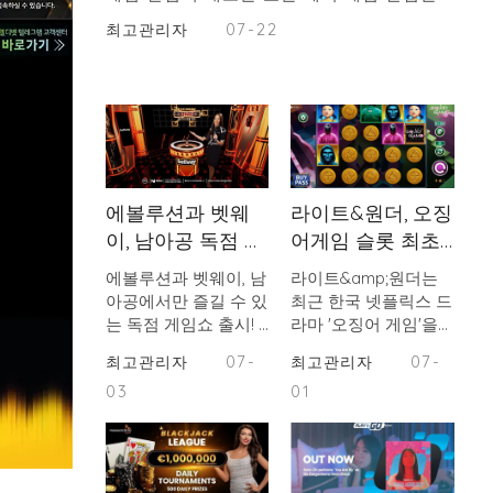
새롭게 정의할 획기적인 움직임으로,
07-22
최고관리자
BC.Game과 PopOK Gaming이 혁신적인
파트너십을 발표했습니다. 이 전략적 동맹은
두 브랜드의 강점을 결합하여 향상된 게임
경험과 혁신적인 콘텐츠를 제공할 것을 약속
합니다. BC.Game과 PopOK Gaming의 혁
신적인 협력, 온라…
에볼루션과 벳웨
라이트&원더, 오징
이, 남아공 독점 게
어게임 슬롯 최초
임…
…
에볼루션과 벳웨이, 남
라이트&amp;원더는
아공에서만 즐길 수 있
최근 한국 넷플릭스 드
는 독점 게임쇼 출시! …
라마 '오징어 게임'을…
07-
07-
최고관리자
최고관리자
03
01