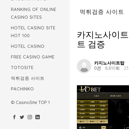
RANKING OF ONLINE
먹튀검증 사이트
CASINO SITES
HOTEL CASINO SITE
카지노사이트 엘디
HOT 100
트 검증
HOTEL CASINO
FREE CASINO GAME
카지노사이트탑
TOTOSITE
0건
8,810회
23
먹튀검증 사이트
PACHINKO
© CasinoSite TOP 1