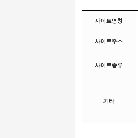
사이트명칭
사이트주소
사이트종류
기타