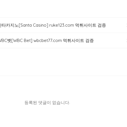
지노[Santa Casino] ruke123.com 먹튀사이트 검증
C벳[WBC Bet] wbcbet77.com 먹튀사이트 검증
등록된 댓글이 없습니다.