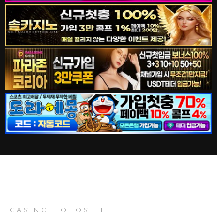
CASINO TOTOSITE