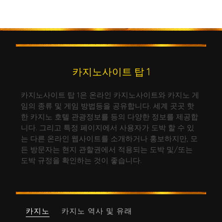
카지노사이트 탑 1
카지노사이트 탑 1은 온라인 카지노사이트와 카지노 게
임의 종류 및 게임 방법등을 공유합니다. 세계 곳곳 핫
한 카지노 호텔 관광정보를 등의 다양한 정보를 제공합
니다. 그리고 특정 페이지에서 사용자가 도박 할 수 있
는 다른 온라인 웹사이트를 소개하거나 홍보하지만, 모
든 방문자는 현지 관할권에서 적용되는 도박 및/또는
도박 규정을 확인하는 것이 좋습니다.
카지노
카지노 역사 및 유래