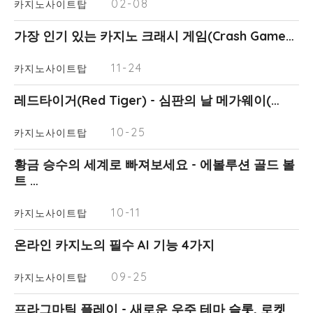
02-08
카지노사이트탑
가장 인기 있는 카지노 크래시 게임(Crash Game…
11-24
카지노사이트탑
레드타이거(Red Tiger) - 심판의 날 메가웨이(…
10-25
카지노사이트탑
황금 승수의 세계로 빠져보세요 - 에볼루션 골드 볼
트 …
10-11
카지노사이트탑
온라인 카지노의 필수 AI 기능 4가지
09-25
카지노사이트탑
프라그마틱 플레이 - 새로운 우주 테마 슬롯, 로켓