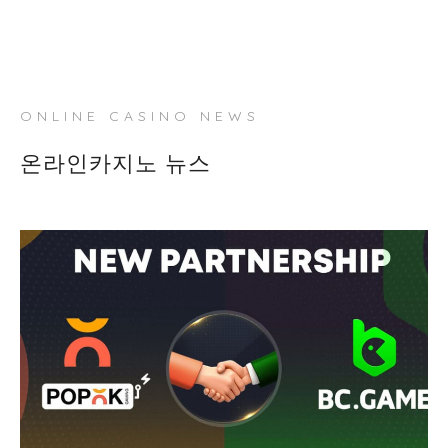
ONLINE CASINO NEWS
온라인카지노 뉴스