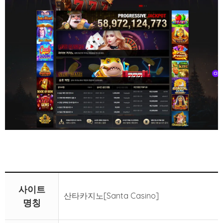
사이트
산타카지노[Santa Casino]
명칭