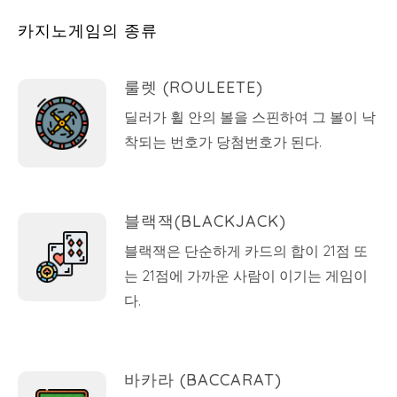
카지노게임의 종류
룰렛 (ROULEETE)
딜러가 휠 안의 볼을 스핀하여 그 볼이 낙
착되는 번호가 당첨번호가 된다.
블랙잭(BLACKJACK)
블랙잭은 단순하게 카드의 합이 21점 또
는 21점에 가까운 사람이 이기는 게임이
다.
바카라 (BACCARAT)