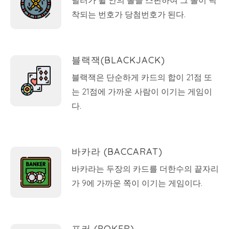
딜러가 휠 안의 볼을 스핀하여 그 볼이 낙
착되는 번호가 당첨번호가 된다.
블랙잭(BLACKJACK)
블랙잭은 단순하게 카드의 합이 21점 또
는 21점에 가까운 사람이 이기는 게임이
다.
바카라 (BACCARAT)
바카라는 두장의 카드를 더한수의 끝자리
가 9에 가까운 쪽이 이기는 게임이다.
포커 (POKER)