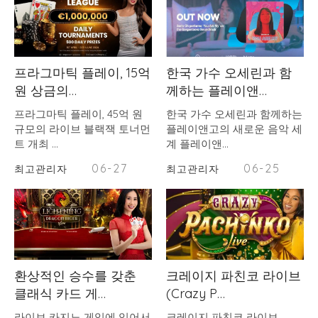
프라그마틱 플레이, 15억
한국 가수 오세린과 함
원 상금의…
께하는 플레이앤…
프라그마틱 플레이, 45억 원
한국 가수 오세린과 함께하는
규모의 라이브 블랙잭 토너먼
플레이앤고의 새로운 음악 세
트 개최 …
계 플레이앤…
06-27
06-25
최고관리자
최고관리자
환상적인 승수를 갖춘
크레이지 파친코 라이브
클래식 카드 게…
(Crazy P…
라이브 카지노 게임에 있어서
크레이지 파친코 라이브