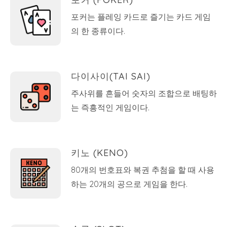
포커는 플레잉 카드로 즐기는 카드 게임
의 한 종류이다.
다이사이(TAI SAI)
주사위를 흔들어 숫자의 조합으로 배팅하
는 즉흥적인 게임이다.
키노 (KENO)
80개의 번호표와 복권 추첨을 할 때 사용
하는 20개의 공으로 게임을 한다.