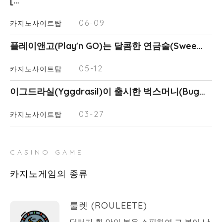
[…
06-09
카지노사이트탑
플레이앤고(Play'n GO)는 달콤한 연금술(Swee…
05-12
카지노사이트탑
이그드라실(Yggdrasil)이 출시한 벅스머니(Bug…
03-27
카지노사이트탑
CASINO GAME
카지노게임의 종류
룰렛 (ROULEETE)