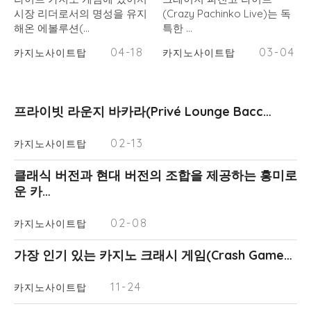
시장 리더로서의 명성을 유지
(Crazy Pachinko Live)는 독
해온 에볼루션(…
특한 …
04-18
03-04
카지노사이트탑
카지노사이트탑
프라이빗 라운지 바카라(Privé Lounge Bacc…
02-13
카지노사이트탑
클래식 버전과 현대 버전의 조합을 제공하는 흥미로
운 카…
02-08
카지노사이트탑
가장 인기 있는 카지노 크래시 게임(Crash Game…
11-24
카지노사이트탑