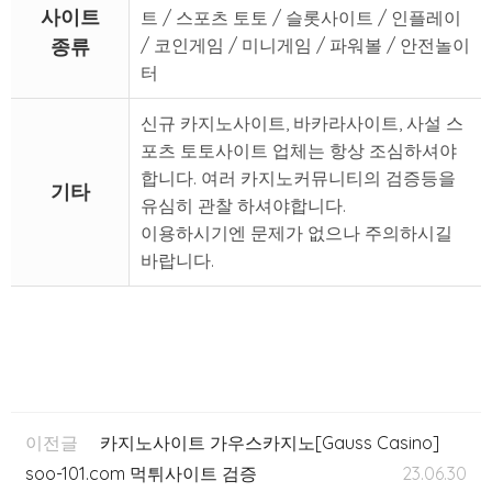
사이트
트 / 스포츠 토토 / 슬롯사이트 / 인플레이
종류
/ 코인게임 / 미니게임 / 파워볼 / 안전놀이
터
신규 카지노사이트, 바카라사이트, 사설 스
포츠 토토사이트 업체는 항상 조심하셔야
합니다. 여러 카지노커뮤니티의 검증등을
기타
유심히 관찰 하셔야합니다.
이용하시기엔 문제가 없으나 주의하시길
바랍니다.
이전글
카지노사이트 가우스카지노[Gauss Casino]
soo-101.com 먹튀사이트 검증
23.06.30