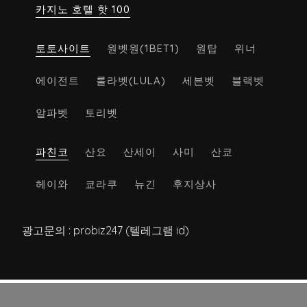
카지노 호텔 핫 100
토토사이트
원벳원(1BET1)
원탑
위너
에이전트
룰라벳(LULA)
세븐벳
블랙벳
알파벳
토리벳
파친코
산요
산세이
사미
산쿄
헤이와
쿄라쿠
뉴긴
후지상사
광고문의 : probiz247 (텔레그램 id)