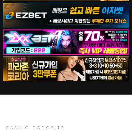
CASINO TOTOSITE