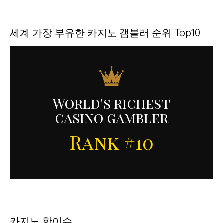
세계 가장 부유한 카지노 갬블러 순위 Top10
World's richest
casino gambler
Rank #10
카지노 핫이슈