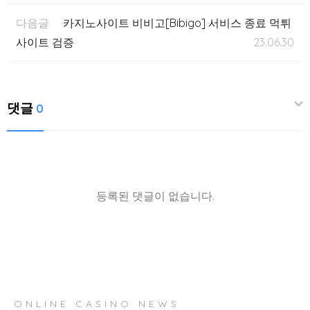
다음글
카지노사이트 비비고[Bibigo] 서비스 종료 먹튀
사이트 검증
23.06.30
댓글
0
등록된 댓글이 없습니다.
ONLINE CASINO NEWS