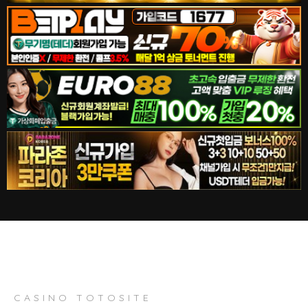
CASINO TOTOSITE