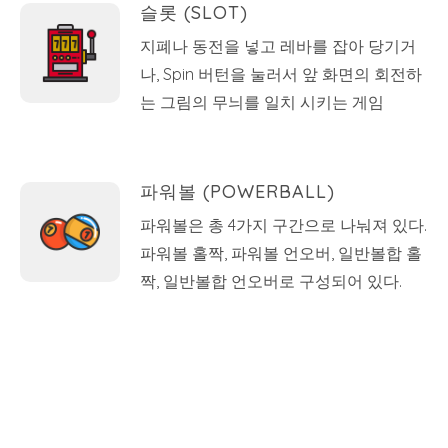
슬롯 (SLOT)
지폐나 동전을 넣고 레바를 잡아 당기거
나, Spin 버턴을 눌러서 앞 화면의 회전하
는 그림의 무늬를 일치 시키는 게임
파워볼 (POWERBALL)
파워볼은 총 4가지 구간으로 나눠져 있다.
파워볼 홀짝, 파워볼 언오버, 일반볼합 홀
짝, 일반볼합 언오버로 구성되어 있다.