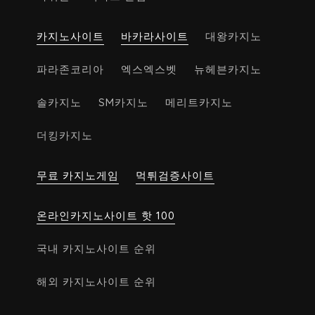
카지노사이트
바카라사이트
대왕카지노
파라존코리아
엑스엑스벳
뉴헤븐카지노
솔카지노
SM카지노
메리트카지노
더킹카지노
무료 카지노게임
먹튀검증사이트
온라인카지노사이트 핫 100
국내 카지노사이트 순위
해외 카지노사이트 순위