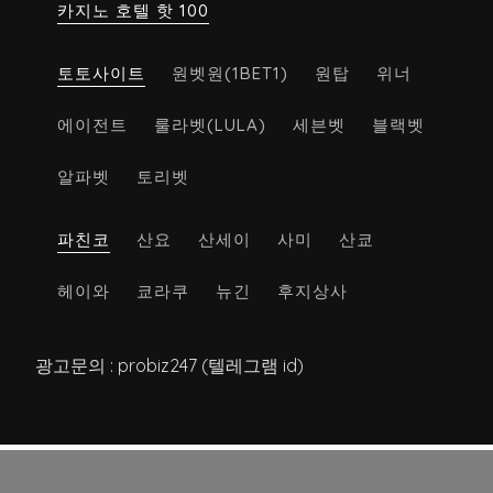
카지노 호텔 핫 100
토토사이트
원벳원(1BET1)
원탑
위너
에이전트
룰라벳(LULA)
세븐벳
블랙벳
알파벳
토리벳
파친코
산요
산세이
사미
산쿄
헤이와
쿄라쿠
뉴긴
후지상사
광고문의 : probiz247 (텔레그램 id)