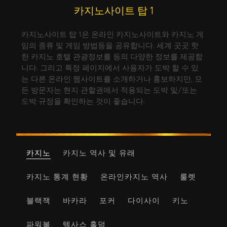
카지노사이트 탑 1
카지노사이트 탑 1은 온라인 카지노사이트와 카지노 게
임의 종류 및 게임 방법등을 공유합니다. 세계 곳곳 핫
한 카지노 호텔 관광정보를 등의 다양한 정보를 제공합
니다. 그리고 특정 페이지에서 사용자가 도박 할 수 있
는 다른 온라인 웹사이트를 소개하거나 홍보하지만, 모
든 방문자는 현지 관할권에서 적용되는 도박 및/또는
도박 규정을 확인하는 것이 좋습니다.
카지노
카지노 역사 및 유래
카지노 통계 현황
온라인카지노 역사
룰렛
블랙잭
바카라
포커
다이사이
키노
파워볼
텍사스 홀덤