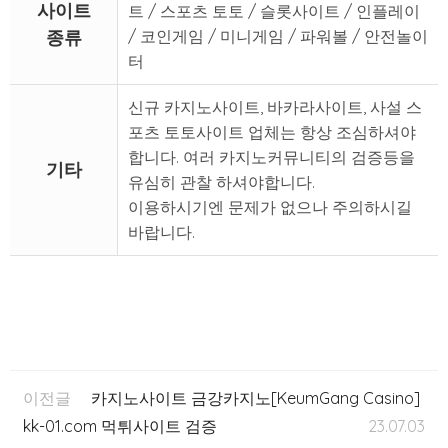
사이트
트 / 스포츠 토토 / 슬롯사이트 / 인플레이
종류
/ 코인게임 / 미니게임 / 파워볼 / 안전놀이
터
신규 카지노사이트, 바카라사이트, 사설 스
포츠 토토사이트 업체는 항상 조심하셔야
합니다. 여러 카지노커뮤니티의 검증등을
기타
유심히 관찰 하셔야합니다.
이용하시기엔 문제가 없으나 주의하시길
바랍니다.
이전글
카지노사이트 금강카지노[KeumGang Casino]
kk-01.com 먹튀사이트 검증
23.07.03