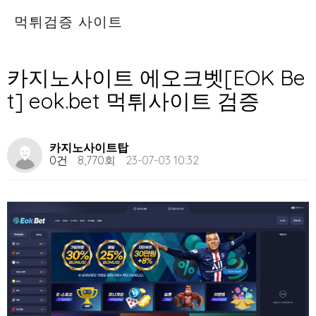
먹튀검증 사이트
카지노사이트 에오크벳[EOK Be
t] eok.bet 먹튀사이트 검증
카지노사이트탑
0건
8,770회
23-07-03 10:32