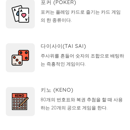
포커 (POKER)
포커는 플레잉 카드로 즐기는 카드 게임
의 한 종류이다.
다이사이(TAI SAI)
주사위를 흔들어 숫자의 조합으로 배팅하
는 즉흥적인 게임이다.
키노 (KENO)
80개의 번호표와 복권 추첨을 할 때 사용
하는 20개의 공으로 게임을 한다.