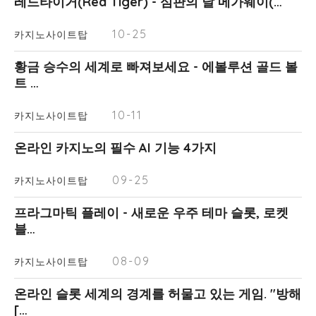
레드타이거(Red Tiger) - 심판의 날 메가웨이(…
10-25
카지노사이트탑
황금 승수의 세계로 빠져보세요 - 에볼루션 골드 볼
트 …
10-11
카지노사이트탑
온라인 카지노의 필수 AI 기능 4가지
09-25
카지노사이트탑
프라그마틱 플레이 - 새로운 우주 테마 슬롯, 로켓
블…
08-09
카지노사이트탑
온라인 슬롯 세계의 경계를 허물고 있는 게임. "방해
[…