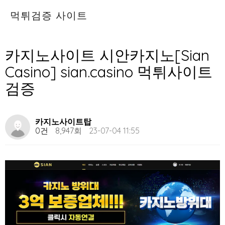
먹튀검증 사이트
카지노사이트 시안카지노[Sian
Casino] sian.casino 먹튀사이트
검증
카지노사이트탑
0건
8,947회
23-07-04 11:55