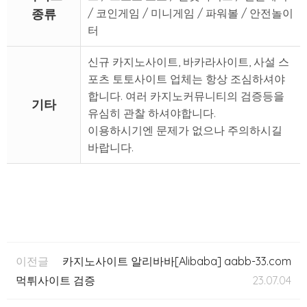
종류
/ 코인게임 / 미니게임 / 파워볼 / 안전놀이
터
신규 카지노사이트, 바카라사이트, 사설 스
포츠 토토사이트 업체는 항상 조심하셔야
합니다. 여러 카지노커뮤니티의 검증등을
기타
유심히 관찰 하셔야합니다.
이용하시기엔 문제가 없으나 주의하시길
바랍니다.
이전글
카지노사이트 알리바바[Alibaba] aabb-33.com
먹튀사이트 검증
23.07.04