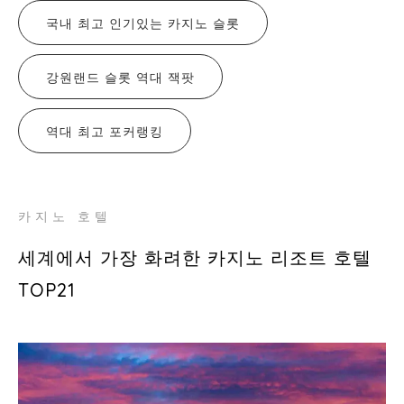
국내 최고 인기있는 카지노 슬롯
강원랜드 슬롯 역대 잭팟
역대 최고 포커랭킹
카지노 호텔
세계에서 가장 화려한 카지노 리조트 호텔
TOP21