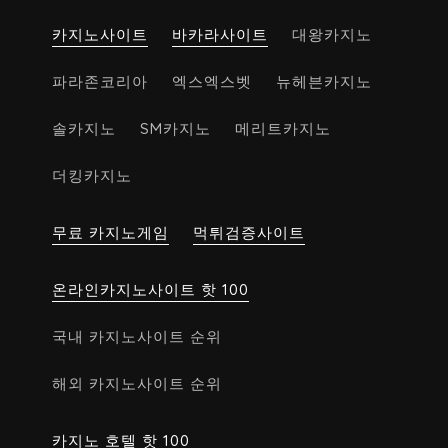
카지노사이트
바카라사이트
대왕카지노
파라존코리아
엑스엑스벳
뉴헤븐카지노
솔카지노
SM카지노
메리트카지노
더킹카지노
무료 카지노게임
먹튀검증사이트
온라인카지노사이트 핫 100
국내 카지노사이트 순위
해외 카지노사이트 순위
카지노 호텔 핫 100