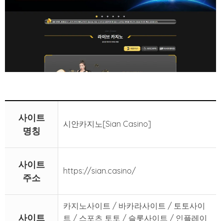
사이트
시안카지노[Sian Casino]
명칭
사이트
https://sian.casino/
주소
카지노사이트 / 바카라사이트 / 토토사이
사이트
트 / 스포츠 토토 / 슬롯사이트 / 인플레이