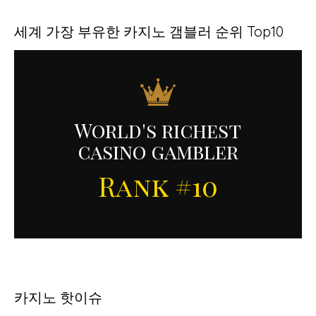
세계 가장 부유한 카지노 갬블러 순위 Top10
World's richest
casino gambler
Rank #10
카지노 핫이슈