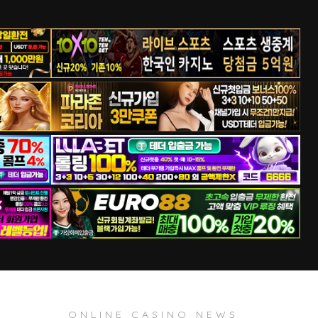
ONLINE CASINO NEWS