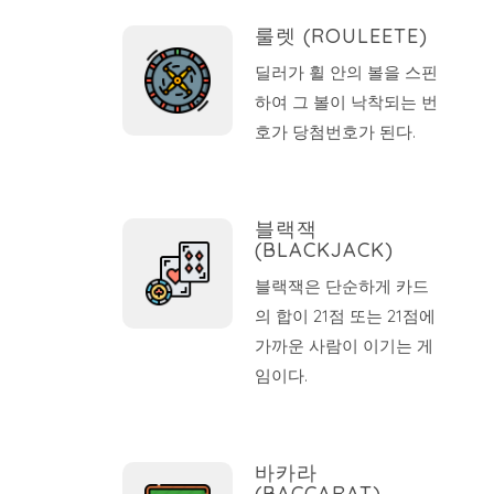
룰렛 (ROULEETE)
딜러가 휠 안의 볼을 스핀
하여 그 볼이 낙착되는 번
호가 당첨번호가 된다.
블랙잭
(BLACKJACK)
블랙잭은 단순하게 카드
의 합이 21점 또는 21점에
가까운 사람이 이기는 게
임이다.
바카라
(BACCARAT)