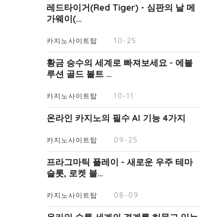
레드타이거(Red Tiger) - 심판의 날 메
가웨이(…
10-25
카지노사이트탑
황금 승수의 세계로 빠져보세요 - 에볼
루션 골드 볼트 …
10-11
카지노사이트탑
온라인 카지노의 필수 AI 기능 4가지
09-25
카지노사이트탑
프라그마틱 플레이 - 새로운 우주 테마
슬롯, 로켓 블…
08-09
카지노사이트탑