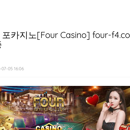
지노[Four Casino] four-f4.c
증
-07-05 16:06