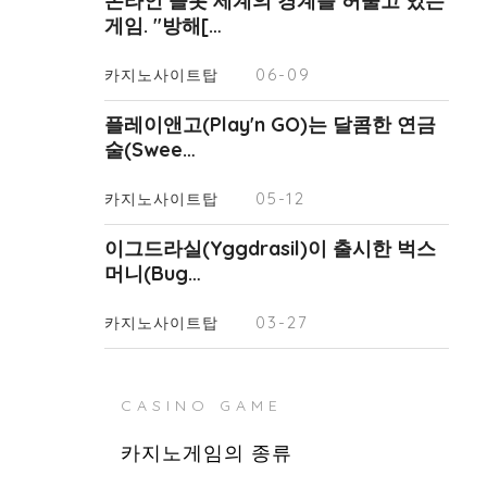
온라인 슬롯 세계의 경계를 허물고 있는
게임. "방해[…
06-09
카지노사이트탑
플레이앤고(Play'n GO)는 달콤한 연금
술(Swee…
05-12
카지노사이트탑
이그드라실(Yggdrasil)이 출시한 벅스
머니(Bug…
03-27
카지노사이트탑
CASINO GAME
카지노게임의 종류