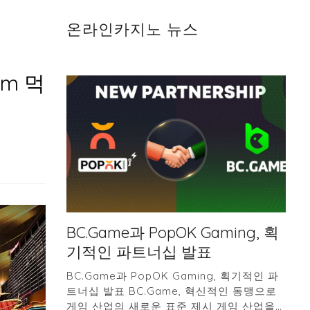
온라인카지노 뉴스
om 먹
BC.Game과 PopOK Gaming, 획
기적인 파트너십 발표
BC.Game과 PopOK Gaming, 획기적인 파
트너십 발표 BC.Game, 혁신적인 동맹으로
게임 산업의 새로운 표준 제시 게임 산업을