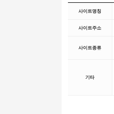
사이트명칭
사이트주소
사이트종류
기타