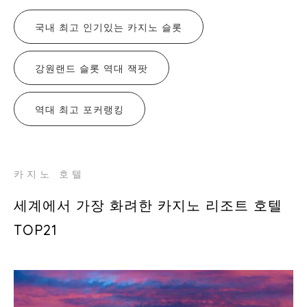
국내 최고 인기있는 카지노 슬롯
강원랜드 슬롯 역대 잭팟
역대 최고 포커랭킹
카지노 호텔
세계에서 가장 화려한 카지노 리조트 호텔
TOP21