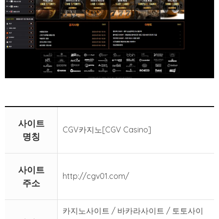
사이트
CGV카지노[CGV Casino]
명칭
사이트
http://cgv01.com/
주소
카지노사이트 / 바카라사이트 / 토토사이