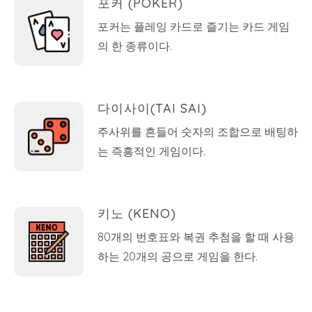
포커 (POKER)
포커는 플레잉 카드로 즐기는 카드 게임
의 한 종류이다.
다이사이(TAI SAI)
주사위를 흔들어 숫자의 조합으로 배팅하
는 즉흥적인 게임이다.
키노 (KENO)
80개의 번호표와 복권 추첨을 할 때 사용
하는 20개의 공으로 게임을 한다.