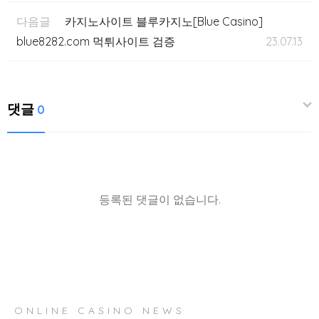
다음글
카지노사이트 블루카지노[Blue Casino]
blue8282.com 먹튀사이트 검증
23.07.13
댓글
0
등록된 댓글이 없습니다.
ONLINE CASINO NEWS