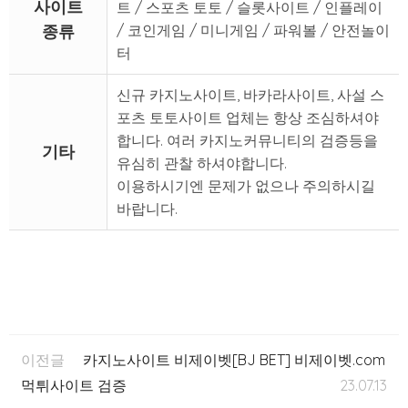
사이트
트 / 스포츠 토토 / 슬롯사이트 / 인플레이
종류
/ 코인게임 / 미니게임 / 파워볼 / 안전놀이
터
신규 카지노사이트, 바카라사이트, 사설 스
포츠 토토사이트 업체는 항상 조심하셔야
합니다. 여러 카지노커뮤니티의 검증등을
기타
유심히 관찰 하셔야합니다.
이용하시기엔 문제가 없으나 주의하시길
바랍니다.
이전글
카지노사이트 비제이벳[BJ BET] 비제이벳.com
먹튀사이트 검증
23.07.13