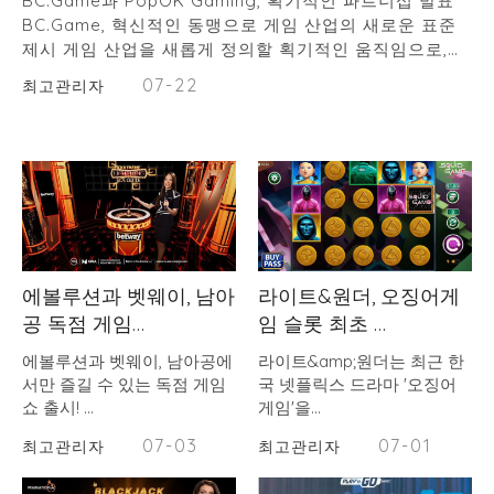
BC.Game과 PopOK Gaming, 획기적인 파트너십 발표
BC.Game, 혁신적인 동맹으로 게임 산업의 새로운 표준
제시 게임 산업을 새롭게 정의할 획기적인 움직임으로,
BC.Game과 PopOK Gaming이 혁신적인 파트너십을 발
07-22
최고관리자
표했습니다. 이 전략적 동맹은 두 브랜드의 강점을 결합하
여 향상된 게임 경험과 혁신적인 콘텐츠를 제공할 것을 약
속합니다. BC.Game과 PopOK Gaming의 혁신적인 협
력, 온라…
에볼루션과 벳웨이, 남아
라이트&원더, 오징어게
공 독점 게임…
임 슬롯 최초 …
에볼루션과 벳웨이, 남아공에
라이트&amp;원더는 최근 한
서만 즐길 수 있는 독점 게임
국 넷플릭스 드라마 '오징어
쇼 출시! …
게임'을…
07-03
07-01
최고관리자
최고관리자