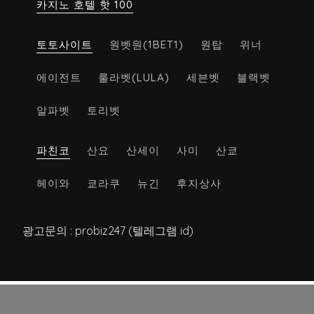
카지노 호텔 핫 100
토토사이트
원벳원(1BET1)
원탑
위너
에이전트
룰라벳(LULA)
세븐벳
블랙벳
알파벳
토리벳
파친코
산요
산세이
사미
산쿄
헤이와
쿄라쿠
뉴긴
후지상사
광고문의 : probiz247 (텔레그램 id)