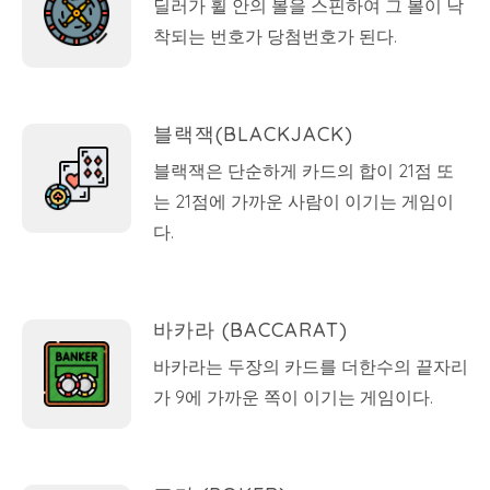
딜러가 휠 안의 볼을 스핀하여 그 볼이 낙
착되는 번호가 당첨번호가 된다.
블랙잭(BLACKJACK)
블랙잭은 단순하게 카드의 합이 21점 또
는 21점에 가까운 사람이 이기는 게임이
다.
바카라 (BACCARAT)
바카라는 두장의 카드를 더한수의 끝자리
가 9에 가까운 쪽이 이기는 게임이다.