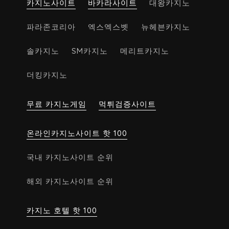
카지노사이트
바카라사이트
대왕카지노
파라존코리아
엑스엑스벳
뉴헤븐카지노
솔카지노
SM카지노
메리트카지노
더킹카지노
무료 카지노게임
먹튀검증사이트
온라인카지노사이트 핫 100
국내 카지노사이트 순위
해외 카지노사이트 순위
카지노 호텔 핫 100