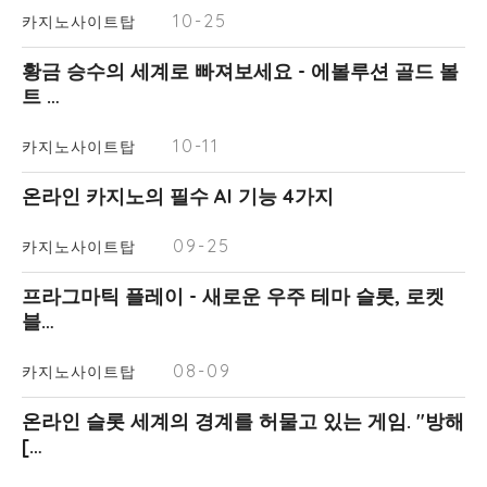
10-25
카지노사이트탑
황금 승수의 세계로 빠져보세요 - 에볼루션 골드 볼
트 …
10-11
카지노사이트탑
온라인 카지노의 필수 AI 기능 4가지
09-25
카지노사이트탑
프라그마틱 플레이 - 새로운 우주 테마 슬롯, 로켓
블…
08-09
카지노사이트탑
온라인 슬롯 세계의 경계를 허물고 있는 게임. "방해
[…