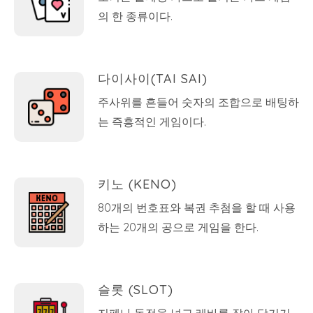
의 한 종류이다.
다이사이(TAI SAI)
주사위를 흔들어 숫자의 조합으로 배팅하
는 즉흥적인 게임이다.
키노 (KENO)
80개의 번호표와 복권 추첨을 할 때 사용
하는 20개의 공으로 게임을 한다.
슬롯 (SLOT)