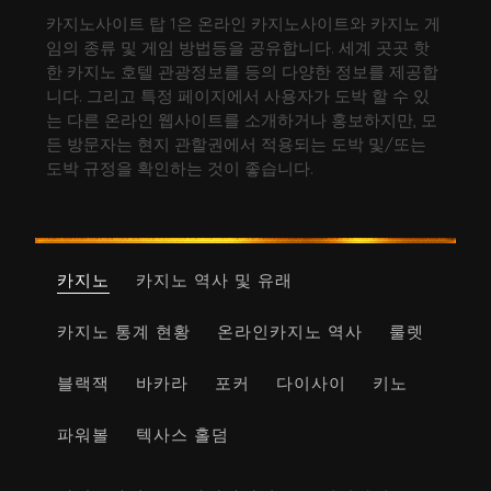
카지노사이트 탑 1은 온라인 카지노사이트와 카지노 게
임의 종류 및 게임 방법등을 공유합니다. 세계 곳곳 핫
한 카지노 호텔 관광정보를 등의 다양한 정보를 제공합
니다. 그리고 특정 페이지에서 사용자가 도박 할 수 있
는 다른 온라인 웹사이트를 소개하거나 홍보하지만, 모
든 방문자는 현지 관할권에서 적용되는 도박 및/또는
도박 규정을 확인하는 것이 좋습니다.
카지노
카지노 역사 및 유래
카지노 통계 현황
온라인카지노 역사
룰렛
블랙잭
바카라
포커
다이사이
키노
파워볼
텍사스 홀덤