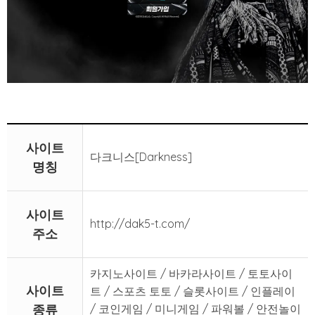
사이트
다크니스[Darkness]
명칭
사이트
http://dak5-t.com/
주소
카지노사이트 / 바카라사이트 / 토토사이
사이트
트 / 스포츠 토토 / 슬롯사이트 / 인플레이
종류
/ 코인게임 / 미니게임 / 파워볼 / 안전놀이