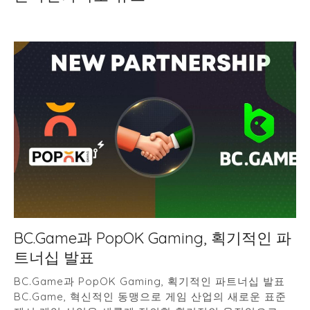
BC.Game과 PopOK Gaming, 획기적인 파
트너십 발표
BC.Game과 PopOK Gaming, 획기적인 파트너십 발표
BC.Game, 혁신적인 동맹으로 게임 산업의 새로운 표준