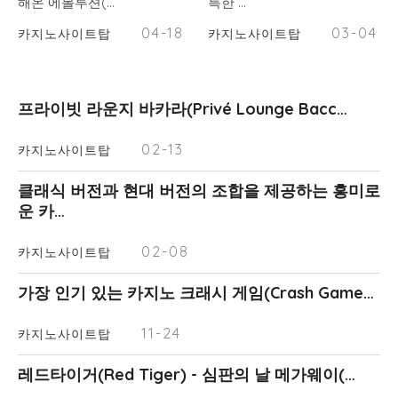
해온 에볼루션(…
특한 …
04-18
03-04
카지노사이트탑
카지노사이트탑
프라이빗 라운지 바카라(Privé Lounge Bacc…
02-13
카지노사이트탑
클래식 버전과 현대 버전의 조합을 제공하는 흥미로
운 카…
02-08
카지노사이트탑
가장 인기 있는 카지노 크래시 게임(Crash Game…
11-24
카지노사이트탑
레드타이거(Red Tiger) - 심판의 날 메가웨이(…