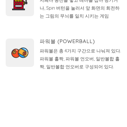
지폐나 동전을 넣고 레바를 잡아 당기거
나, Spin 버턴을 눌러서 앞 화면의 회전하
는 그림의 무늬를 일치 시키는 게임
파워볼 (POWERBALL)
파워볼은 총 4가지 구간으로 나눠져 있다.
파워볼 홀짝, 파워볼 언오버, 일반볼합 홀
짝, 일반볼합 언오버로 구성되어 있다.