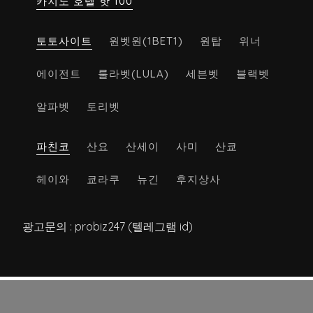
카지노 호텔 핫 100
토토사이트
원벳원(1BET1)
원탑
위너
에이전트
룰라벳(LULA)
세븐벳
블랙벳
알파벳
토리벳
파친코
산요
산세이
사미
산쿄
헤이와
쿄라쿠
뉴긴
후지상사
광고문의 : probiz247 (텔레그램 id)