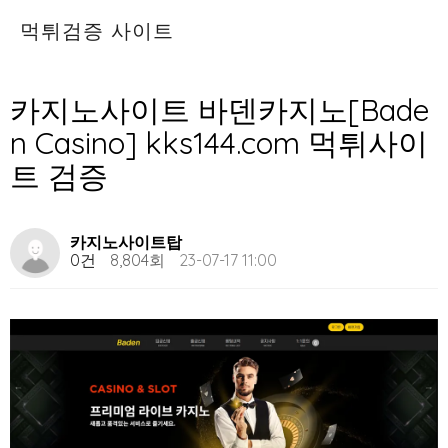
먹튀검증 사이트
카지노사이트 바덴카지노[Bade
n Casino] kks144.com 먹튀사이
트 검증
카지노사이트탑
0건
8,804회
23-07-17 11:00