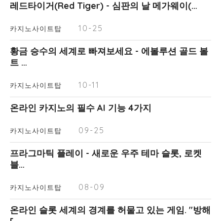
레드타이거(Red Tiger) - 심판의 날 메가웨이(…
10-25
카지노사이트탑
황금 승수의 세계로 빠져보세요 - 에볼루션 골드 볼
트 …
10-11
카지노사이트탑
온라인 카지노의 필수 AI 기능 4가지
09-25
카지노사이트탑
프라그마틱 플레이 - 새로운 우주 테마 슬롯, 로켓
블…
08-09
카지노사이트탑
온라인 슬롯 세계의 경계를 허물고 있는 게임. "방해