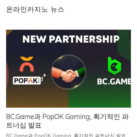
온라인카지노 뉴스
BC.Game과 PopOK Gaming, 획기적인 파
트너십 발표
BC.Game과 PopOK Gaming, 획기적인 파트너십 발표