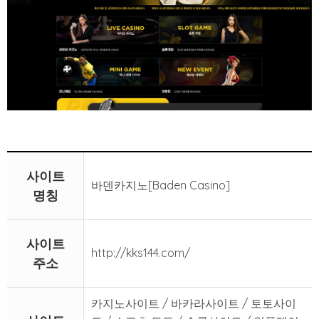
사이트
바덴카지노[Baden Casino]
명칭
사이트
http://kks144.com/
주소
카지노사이트 / 바카라사이트 / 토토사이