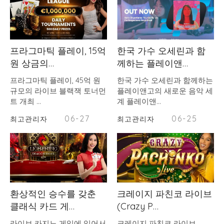
프라그마틱 플레이, 15억
한국 가수 오세린과 함
원 상금의…
께하는 플레이앤…
프라그마틱 플레이, 45억 원
한국 가수 오세린과 함께하는
규모의 라이브 블랙잭 토너먼
플레이앤고의 새로운 음악 세
트 개최 …
계 플레이앤…
06-27
06-25
최고관리자
최고관리자
환상적인 승수를 갖춘
크레이지 파친코 라이브
클래식 카드 게…
(Crazy P…
라이브 카지노 게임에 있어서
크레이지 파친코 라이브