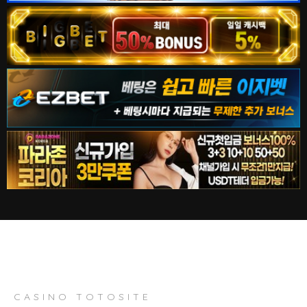
CASINO TOTOSITE