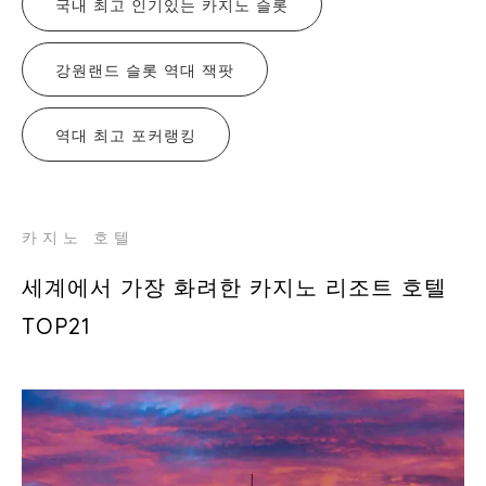
국내 최고 인기있는 카지노 슬롯
강원랜드 슬롯 역대 잭팟
역대 최고 포커랭킹
카지노 호텔
세계에서 가장 화려한 카지노 리조트 호텔
TOP21