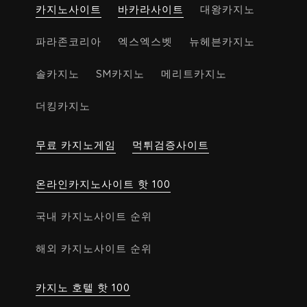
카지노사이트
바카라사이트
대왕카지노
파라존코리아
엑스엑스벳
뉴헤븐카지노
솔카지노
SM카지노
메리트카지노
더킹카지노
무료 카지노게임
먹튀검증사이트
온라인카지노사이트 핫 100
국내 카지노사이트 순위
해외 카지노사이트 순위
카지노 호텔 핫 100