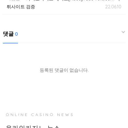
튀사이트 검증
22.06.10
댓글
0
등록된 댓글이 없습니다.
ONLINE CASINO NEWS