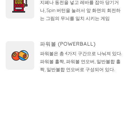
지폐나 동전을 넣고 레바를 잡아 당기거
나, Spin 버턴을 눌러서 앞 화면의 회전하
는 그림의 무늬를 일치 시키는 게임
파워볼 (POWERBALL)
파워볼은 총 4가지 구간으로 나눠져 있다.
파워볼 홀짝, 파워볼 언오버, 일반볼합 홀
짝, 일반볼합 언오버로 구성되어 있다.