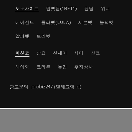
토토사이트
원벳원(1BET1)
원탑
위너
에이전트
룰라벳(LULA)
세븐벳
블랙벳
알파벳
토리벳
파친코
산요
산세이
사미
산쿄
헤이와
쿄라쿠
뉴긴
후지상사
광고문의 : probiz247 (텔레그램 id)