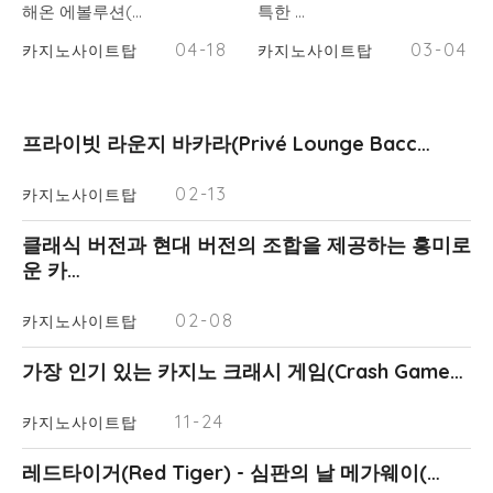
해온 에볼루션(…
특한 …
04-18
03-04
카지노사이트탑
카지노사이트탑
프라이빗 라운지 바카라(Privé Lounge Bacc…
02-13
카지노사이트탑
클래식 버전과 현대 버전의 조합을 제공하는 흥미로
운 카…
02-08
카지노사이트탑
가장 인기 있는 카지노 크래시 게임(Crash Game…
11-24
카지노사이트탑
레드타이거(Red Tiger) - 심판의 날 메가웨이(…