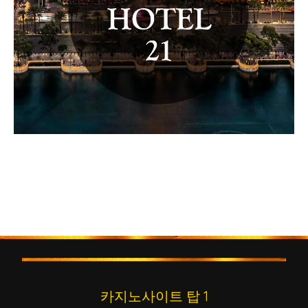
카지노사이트 탑 1