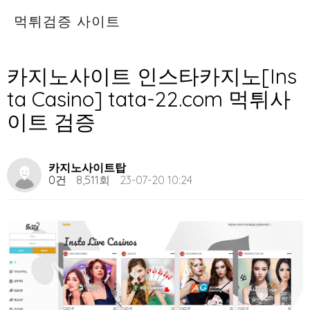
먹튀검증 사이트
카지노사이트 인스타카지노[Ins
ta Casino] tata-22.com 먹튀사
이트 검증
카지노사이트탑
0건
8,511회
23-07-20 10:24