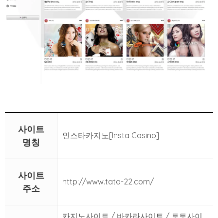
사이트
인스타카지노[Insta Casino]
명칭
사이트
http://www.tata-22.com/
주소
카지노사이트 / 바카라사이트 / 토토사이