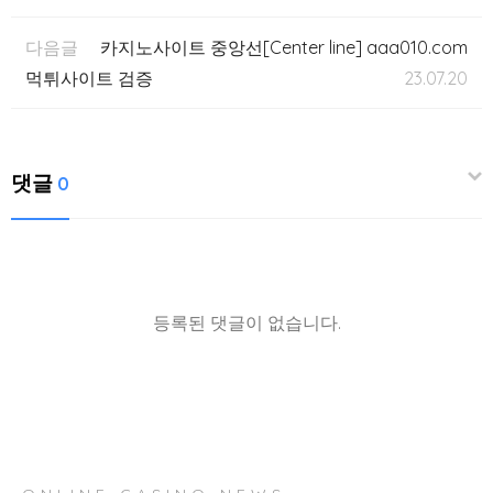
다음글
카지노사이트 중앙선[Center line] aaa010.com
먹튀사이트 검증
23.07.20
댓글
0
등록된 댓글이 없습니다.