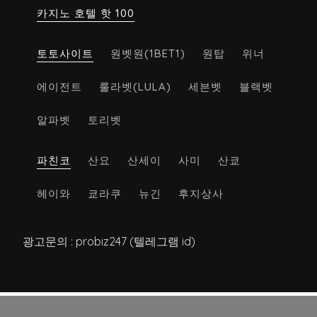
카지노 호텔 핫 100
토토사이트
원벳원(1BET1)
원탑
위너
에이전트
룰라벳(LULA)
세븐벳
블랙벳
알파벳
토리벳
파친코
산요
산세이
사미
산쿄
헤이와
쿄라쿠
뉴긴
후지상사
광고문의 : probiz247 (텔레그램 id)