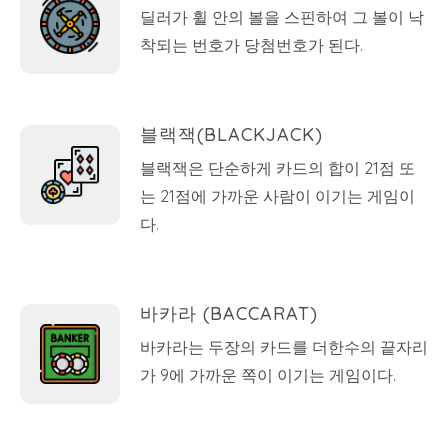
딜러가 휠 안의 볼을 스핀하여 그 볼이 낙
착되는 번호가 당첨번호가 된다.
블랙잭(BLACKJACK)
블랙잭은 단순하게 카드의 합이 21점 또
는 21점에 가까운 사람이 이기는 게임이
다.
바카라 (BACCARAT)
바카라는 두장의 카드를 더한수의 끝자리
가 9에 가까운 쪽이 이기는 게임이다.