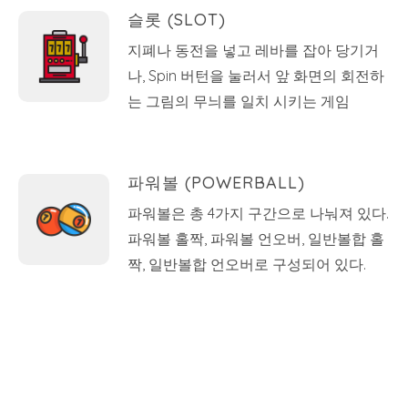
슬롯 (SLOT)
지폐나 동전을 넣고 레바를 잡아 당기거
나, Spin 버턴을 눌러서 앞 화면의 회전하
는 그림의 무늬를 일치 시키는 게임
파워볼 (POWERBALL)
파워볼은 총 4가지 구간으로 나눠져 있다.
파워볼 홀짝, 파워볼 언오버, 일반볼합 홀
짝, 일반볼합 언오버로 구성되어 있다.