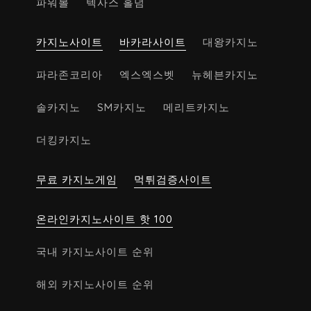
파워볼
텍사스 홀덤
카지노사이트
바카라사이트
대왕카지노
파라존코리아
엑스엑스벳
뉴헤븐카지노
솔카지노
SM카지노
메리트카지노
더킹카지노
무료 카지노게임
먹튀검증사이트
온라인카지노사이트 핫 100
국내 카지노사이트 순위
해외 카지노사이트 순위