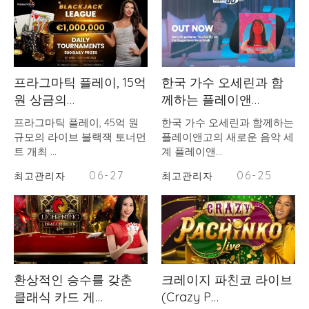
프라그마틱 플레이, 15억
한국 가수 오세린과 함
원 상금의…
께하는 플레이앤…
프라그마틱 플레이, 45억 원
한국 가수 오세린과 함께하는
규모의 라이브 블랙잭 토너먼
플레이앤고의 새로운 음악 세
트 개최 …
계 플레이앤…
06-27
06-25
최고관리자
최고관리자
환상적인 승수를 갖춘
크레이지 파친코 라이브
클래식 카드 게…
(Crazy P…