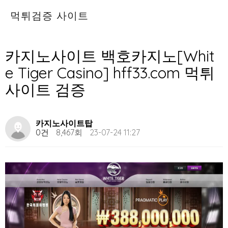
먹튀검증 사이트
카지노사이트 백호카지노[Whit
e Tiger Casino] hff33.com 먹튀
사이트 검증
카지노사이트탑
0건
8,467회
23-07-24 11:27