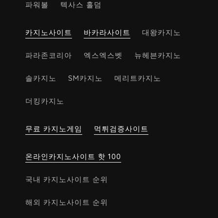
파워볼
텍사스 홀덤
카지노사이트
바카라사이트
대왕카지노
파라존코리아
엑스엑스벳
뉴헤븐카지노
솔카지노
SM카지노
메리트카지노
더킹카지노
무료 카지노게임
먹튀검증사이트
온라인카지노사이트 핫 100
국내 카지노사이트 순위
해외 카지노사이트 순위