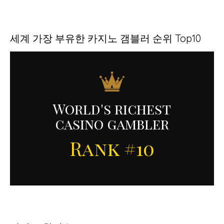
세계 가장 부유한 카지노 갬블러 순위 Top10
World's richest
casino gambler
Rank #10