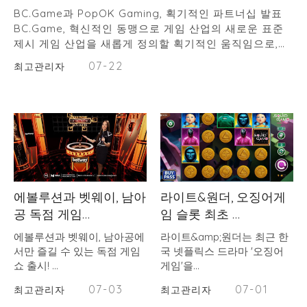
BC.Game과 PopOK Gaming, 획기적인 파트너십 발표
BC.Game, 혁신적인 동맹으로 게임 산업의 새로운 표준
제시 게임 산업을 새롭게 정의할 획기적인 움직임으로,
BC.Game과 PopOK Gaming이 혁신적인 파트너십을 발
07-22
최고관리자
표했습니다. 이 전략적 동맹은 두 브랜드의 강점을 결합하
여 향상된 게임 경험과 혁신적인 콘텐츠를 제공할 것을 약
속합니다. BC.Game과 PopOK Gaming의 혁신적인 협
력, 온라…
에볼루션과 벳웨이, 남아
라이트&원더, 오징어게
공 독점 게임…
임 슬롯 최초 …
에볼루션과 벳웨이, 남아공에
라이트&amp;원더는 최근 한
서만 즐길 수 있는 독점 게임
국 넷플릭스 드라마 '오징어
쇼 출시! …
게임'을…
07-03
07-01
최고관리자
최고관리자