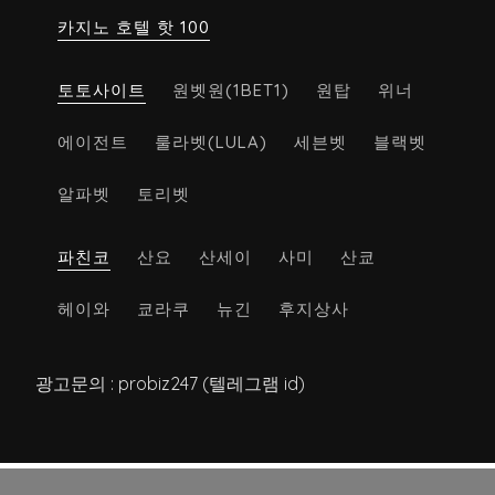
카지노 호텔 핫 100
토토사이트
원벳원(1BET1)
원탑
위너
에이전트
룰라벳(LULA)
세븐벳
블랙벳
알파벳
토리벳
파친코
산요
산세이
사미
산쿄
헤이와
쿄라쿠
뉴긴
후지상사
광고문의 : probiz247 (텔레그램 id)