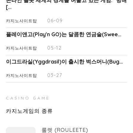
온라인 슬롯 세계의 경계를 허물고 있는 게임. "방해
[…
06-09
카지노사이트탑
플레이앤고(Play'n GO)는 달콤한 연금술(Swee…
05-12
카지노사이트탑
이그드라실(Yggdrasil)이 출시한 벅스머니(Bug…
03-27
카지노사이트탑
CASINO GAME
카지노게임의 종류
룰렛 (ROULEETE)