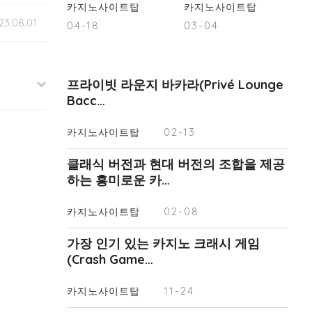
카지노사이트탑
카지노사이트탑
23.08.01
04-18
03-04
프라이빗 라운지 바카라(Privé Lounge
Bacc…
02-13
카지노사이트탑
클래식 버전과 현대 버전의 조합을 제공
하는 흥미로운 카…
02-08
카지노사이트탑
가장 인기 있는 카지노 크래시 게임
(Crash Game…
11-24
카지노사이트탑