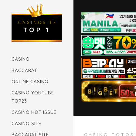
CASINOSITE
TOP 1
CASINO
BACCARAT
ONLINE CASINO
CASINO YOUTUBE
TOP23
CASINO HOT ISSUE
CASINO SITE
CASINO TOTOS
BACCARAT SITE