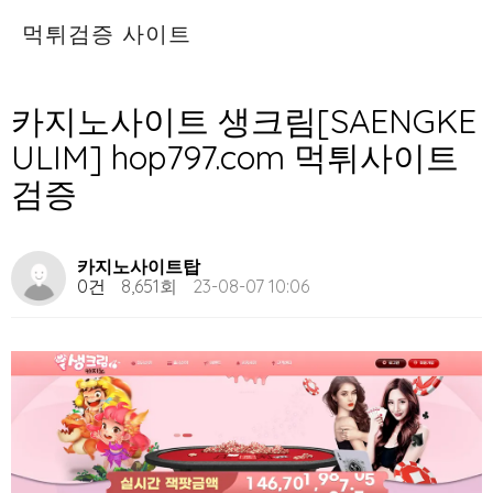
먹튀검증 사이트
카지노사이트 생크림[SAENGKE
ULIM] hop797.com 먹튀사이트
검증
카지노사이트탑
0건
8,651회
23-08-07 10:06