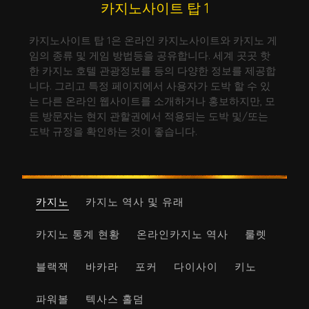
카지노사이트 탑 1
카지노사이트 탑 1은 온라인 카지노사이트와 카지노 게
임의 종류 및 게임 방법등을 공유합니다. 세계 곳곳 핫
한 카지노 호텔 관광정보를 등의 다양한 정보를 제공합
니다. 그리고 특정 페이지에서 사용자가 도박 할 수 있
는 다른 온라인 웹사이트를 소개하거나 홍보하지만, 모
든 방문자는 현지 관할권에서 적용되는 도박 및/또는
도박 규정을 확인하는 것이 좋습니다.
카지노
카지노 역사 및 유래
카지노 통계 현황
온라인카지노 역사
룰렛
블랙잭
바카라
포커
다이사이
키노
파워볼
텍사스 홀덤