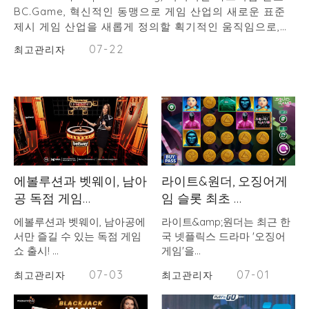
BC.Game, 혁신적인 동맹으로 게임 산업의 새로운 표준
제시 게임 산업을 새롭게 정의할 획기적인 움직임으로,
BC.Game과 PopOK Gaming이 혁신적인 파트너십을 발
07-22
최고관리자
표했습니다. 이 전략적 동맹은 두 브랜드의 강점을 결합하
여 향상된 게임 경험과 혁신적인 콘텐츠를 제공할 것을 약
속합니다. BC.Game과 PopOK Gaming의 혁신적인 협
력, 온라…
에볼루션과 벳웨이, 남아
라이트&원더, 오징어게
공 독점 게임…
임 슬롯 최초 …
에볼루션과 벳웨이, 남아공에
라이트&amp;원더는 최근 한
서만 즐길 수 있는 독점 게임
국 넷플릭스 드라마 '오징어
쇼 출시! …
게임'을…
07-03
07-01
최고관리자
최고관리자