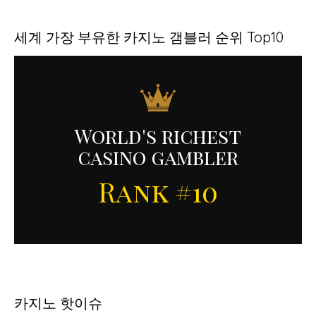
세계 가장 부유한 카지노 갬블러 순위 Top10
World's richest
casino gambler
Rank #10
카지노 핫이슈