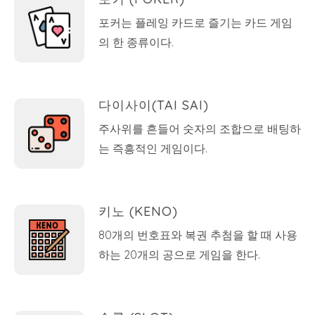
포커는 플레잉 카드로 즐기는 카드 게임
의 한 종류이다.
다이사이(TAI SAI)
주사위를 흔들어 숫자의 조합으로 배팅하
는 즉흥적인 게임이다.
키노 (KENO)
80개의 번호표와 복권 추첨을 할 때 사용
하는 20개의 공으로 게임을 한다.