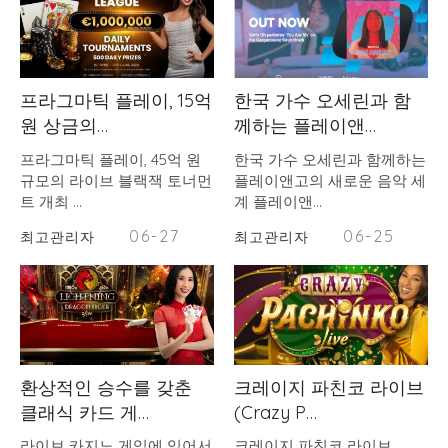
프라그마틱 플레이, 15억
한국 가수 오세린과 함
원 상금의…
께하는 플레이앤…
프라그마틱 플레이, 45억 원
한국 가수 오세린과 함께하는
규모의 라이브 블랙잭 토너먼
플레이앤고의 새로운 음악 세
트 개최 …
계 플레이앤…
06-27
06-25
최고관리자
최고관리자
환상적인 승수를 갖춘
크레이지 파친코 라이브
클래식 카드 게…
(Crazy P…
라이브 카지노 게임에 있어서
크레이지 파친코 라이브