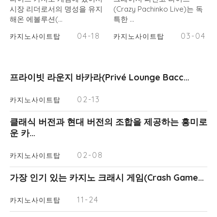
시장 리더로서의 명성을 유지
(Crazy Pachinko Live)는 독
해온 에볼루션(…
특한 …
04-18
03-04
카지노사이트탑
카지노사이트탑
프라이빗 라운지 바카라(Privé Lounge Bacc…
02-13
카지노사이트탑
클래식 버전과 현대 버전의 조합을 제공하는 흥미로
운 카…
02-08
카지노사이트탑
가장 인기 있는 카지노 크래시 게임(Crash Game…
11-24
카지노사이트탑