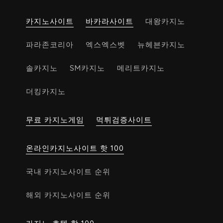
카지노사이트
바카라사이트
대왕카지노
파라존코리아
엑스엑스벳
뉴헤븐카지노
솔카지노
SM카지노
메리트카지노
더킹카지노
무료 카지노게임
먹튀검증사이트
온라인카지노사이트 핫 100
국내 카지노사이트 순위
해외 카지노사이트 순위