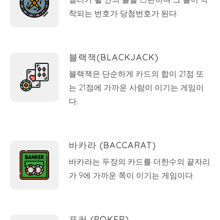
착되는 번호가 당첨번호가 된다.
블랙잭(BLACKJACK)
블랙잭은 단순하게 카드의 합이 21점 또
는 21점에 가까운 사람이 이기는 게임이
다.
바카라 (BACCARAT)
바카라는 두장의 카드를 더한수의 끝자리
가 9에 가까운 쪽이 이기는 게임이다.
포커 (POKER)