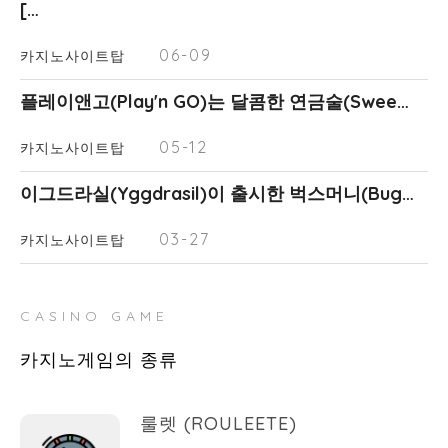
[…
06-09
카지노사이트탑
플레이앤고(Play'n GO)는 달콤한 연금술(Swee…
05-12
카지노사이트탑
이그드라실(Yggdrasil)이 출시한 벅스머니(Bug…
03-27
카지노사이트탑
CASINO GAME
카지노게임의 종류
룰렛 (ROULEETE)