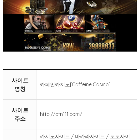
사이트
카페인카지노[Caffeine Casino]
명칭
사이트
http://cfn111.com/
주소
카지노사이트 / 바카라사이트 / 토토사이