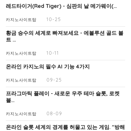
레드타이거(Red Tiger) - 심판의 날 메가웨이(…
10-25
카지노사이트탑
황금 승수의 세계로 빠져보세요 - 에볼루션 골드 볼
트 …
10-11
카지노사이트탑
온라인 카지노의 필수 AI 기능 4가지
09-25
카지노사이트탑
프라그마틱 플레이 - 새로운 우주 테마 슬롯, 로켓
블…
08-09
카지노사이트탑
온라인 슬롯 세계의 경계를 허물고 있는 게임. "방해