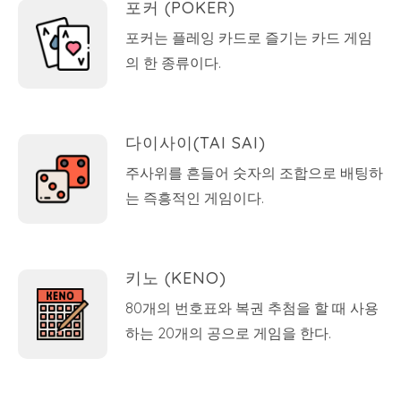
포커 (POKER)
포커는 플레잉 카드로 즐기는 카드 게임
의 한 종류이다.
다이사이(TAI SAI)
주사위를 흔들어 숫자의 조합으로 배팅하
는 즉흥적인 게임이다.
키노 (KENO)
80개의 번호표와 복권 추첨을 할 때 사용
하는 20개의 공으로 게임을 한다.