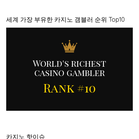
세계 가장 부유한 카지노 갬블러 순위 Top10
World's richest
casino gambler
Rank #10
카지노 핫이슈