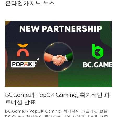
온라인카지노 뉴스
BC.Game과 PopOK Gaming, 획기적인 파
트너십 발표
BC.Game과 PopOK Gaming, 획기적인 파트너십 발표
BC.Game, 혁신적인 동맹으로 게임 산업의 새로운 표준