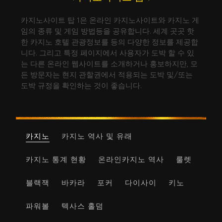
카지노사이트 탑 1은 온라인 카지노사이트와 카지노 게
임의 종류 및 게임 방법등을 공유합니다. 세계 곳곳 핫
한 카지노 호텔 관광정보를 등의 다양한 정보를 제공합
니다. 그리고 특정 페이지에서 사용자가 도박 할 수 있
는 다른 온라인 웹사이트를 소개하거나 홍보하지만, 모
든 방문자는 현지 관할권에서 적용되는 도박 및/또는
도박 규정을 확인하는 것이 좋습니다.
카지노
카지노 역사 및 유래
카지노 통계 현황
온라인카지노 역사
룰렛
블랙잭
바카라
포커
다이사이
키노
파워볼
텍사스 홀덤