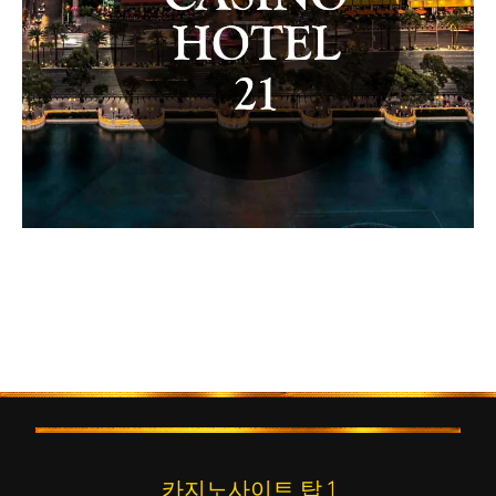
카지노사이트 탑 1