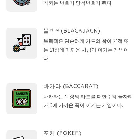
착되는 번호가 당첨번호가 된다.
블랙잭(BLACKJACK)
블랙잭은 단순하게 카드의 합이 21점 또
는 21점에 가까운 사람이 이기는 게임이
다.
바카라 (BACCARAT)
바카라는 두장의 카드를 더한수의 끝자리
가 9에 가까운 쪽이 이기는 게임이다.
포커 (POKER)