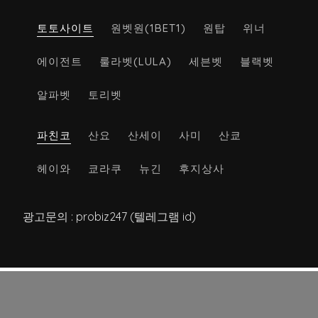
토토사이트
원벳원(1BET1)
원탑
위너
에이전트
룰라벳(LULA)
세븐벳
블랙벳
알파벳
토리벳
파친코
산요
산세이
사미
산쿄
헤이와
쿄라쿠
뉴긴
후지상사
광고문의 : probiz247 (텔레그램 id)