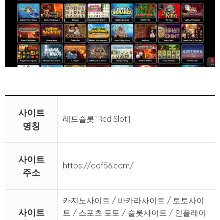
사이트
레드슬롯[Red Slot]
명칭
사이트
https://dqf56.com/
주소
카지노사이트 / 바카라사이트 / 토토사이
사이트
트 / 스포츠 토토 / 슬롯사이트 / 인플레이