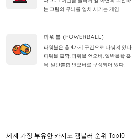
나, Spin 버턴을 눌러서 앞 화면의 회전하
는 그림의 무늬를 일치 시키는 게임
파워볼 (POWERBALL)
파워볼은 총 4가지 구간으로 나눠져 있다.
파워볼 홀짝, 파워볼 언오버, 일반볼합 홀
짝, 일반볼합 언오버로 구성되어 있다.
세계 가장 부유한 카지노 갬블러 순위 Top10