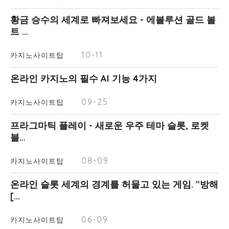
황금 승수의 세계로 빠져보세요 - 에볼루션 골드 볼
트 …
10-11
카지노사이트탑
온라인 카지노의 필수 AI 기능 4가지
09-25
카지노사이트탑
프라그마틱 플레이 - 새로운 우주 테마 슬롯, 로켓
블…
08-09
카지노사이트탑
온라인 슬롯 세계의 경계를 허물고 있는 게임. "방해
[…
06-09
카지노사이트탑