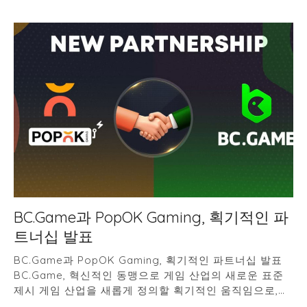
BC.Game과 PopOK Gaming, 획기적인 파
트너십 발표
BC.Game과 PopOK Gaming, 획기적인 파트너십 발표
BC.Game, 혁신적인 동맹으로 게임 산업의 새로운 표준
제시 게임 산업을 새롭게 정의할 획기적인 움직임으로,
BC.Game과 PopOK Gaming이 혁신적인 파트너십을 발