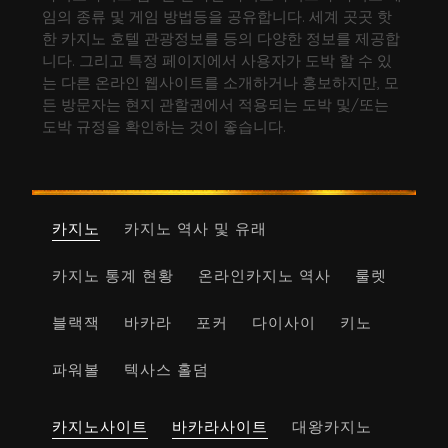
임의 종류 및 게임 방법등을 공유합니다. 세계 곳곳 핫
한 카지노 호텔 관광정보를 등의 다양한 정보를 제공합
니다. 그리고 특정 페이지에서 사용자가 도박 할 수 있
는 다른 온라인 웹사이트를 소개하거나 홍보하지만, 모
든 방문자는 현지 관할권에서 적용되는 도박 및/또는
도박 규정을 확인하는 것이 좋습니다.
카지노
카지노 역사 및 유래
카지노 통계 현황
온라인카지노 역사
룰렛
블랙잭
바카라
포커
다이사이
키노
파워볼
텍사스 홀덤
카지노사이트
바카라사이트
대왕카지노