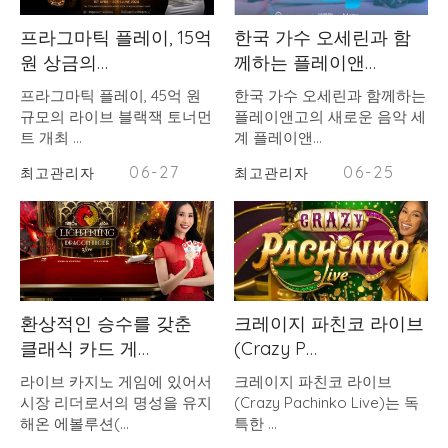
프라그마틱 플레이, 15억
한국 가수 오세린과 함
원 상금의…
께하는 플레이앤…
프라그마틱 플레이, 45억 원
한국 가수 오세린과 함께하는
규모의 라이브 블랙잭 토너먼
플레이앤고의 새로운 음악 세
트 개최 …
계 플레이앤…
06-27
06-25
최고관리자
최고관리자
환상적인 승수를 갖춘
크레이지 파친코 라이브
클래식 카드 게…
(Crazy P…
라이브 카지노 게임에 있어서
크레이지 파친코 라이브
시장 리더로서의 명성을 유지
(Crazy Pachinko Live)는 독
해온 에볼루션(…
특한 …