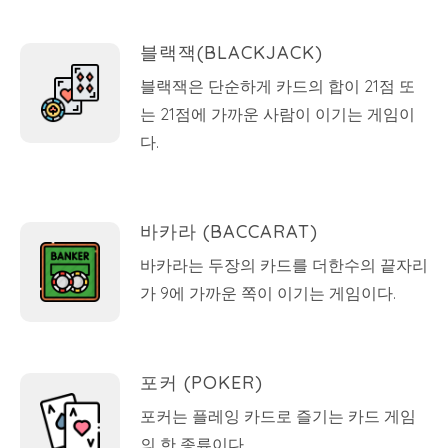
블랙잭(BLACKJACK)
블랙잭은 단순하게 카드의 합이 21점 또
는 21점에 가까운 사람이 이기는 게임이
다.
바카라 (BACCARAT)
바카라는 두장의 카드를 더한수의 끝자리
가 9에 가까운 쪽이 이기는 게임이다.
포커 (POKER)
포커는 플레잉 카드로 즐기는 카드 게임
의 한 종류이다.