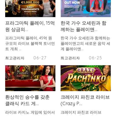
프라그마틱 플레이, 15억
한국 가수 오세린과 함
원 상금의…
께하는 플레이앤…
프라그마틱 플레이, 45억 원
한국 가수 오세린과 함께하는
규모의 라이브 블랙잭 토너먼
플레이앤고의 새로운 음악 세
트 개최 …
계 플레이앤…
06-27
06-25
최고관리자
최고관리자
환상적인 승수를 갖춘
크레이지 파친코 라이브
클래식 카드 게…
(Crazy P…
라이브 카지노 게임에 있어서
크레이지 파친코 라이브