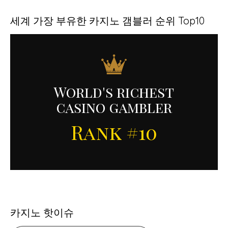
세계 가장 부유한 카지노 갬블러 순위 Top10
World's richest
casino gambler
Rank #10
카지노 핫이슈