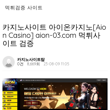
먹튀검증 사이트
카지노사이트 아이온카지노[Aio
n Casino] aion-03.com 먹튀사
이트 검증
카지노사이트탑
0건
8,669회
23-08-09 11:05