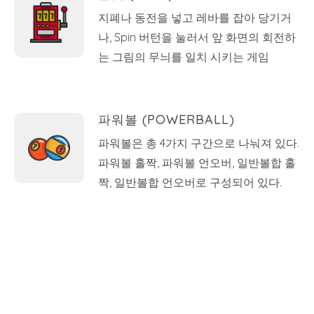
지폐나 동전을 넣고 레바를 잡아 당기거
나, Spin 버턴을 눌러서 앞 화면의 회전하
는 그림의 무늬를 일치 시키는 게임
파워볼 (POWERBALL)
파워볼은 총 4가지 구간으로 나눠져 있다.
파워볼 홀짝, 파워볼 언오버, 일반볼합 홀
짝, 일반볼합 언오버로 구성되어 있다.