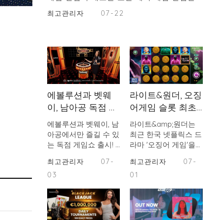
새롭게 정의할 획기적인 움직임으로,
07-22
최고관리자
BC.Game과 PopOK Gaming이 혁신적인
파트너십을 발표했습니다. 이 전략적 동맹은
두 브랜드의 강점을 결합하여 향상된 게임
경험과 혁신적인 콘텐츠를 제공할 것을 약속
합니다. BC.Game과 PopOK Gaming의 혁
신적인 협력, 온라…
에볼루션과 벳웨
라이트&원더, 오징
이, 남아공 독점 게
어게임 슬롯 최초
임…
…
에볼루션과 벳웨이, 남
라이트&amp;원더는
아공에서만 즐길 수 있
최근 한국 넷플릭스 드
는 독점 게임쇼 출시! …
라마 '오징어 게임'을…
07-
07-
최고관리자
최고관리자
03
01