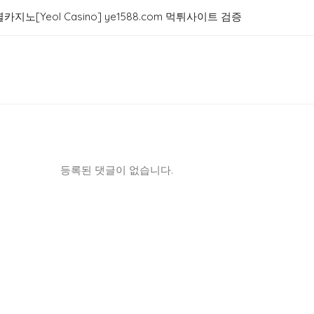
노[Yeol Casino] ye1588.com 먹튀사이트 검증
등록된 댓글이 없습니다.