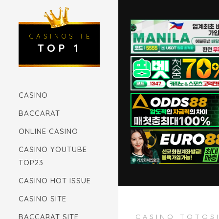
CASINOSITE
TOP 1
CASINO
BACCARAT
ONLINE CASINO
CASINO YOUTUBE
TOP23
CASINO HOT ISSUE
CASINO SITE
CASINO TOTOS
BACCARAT SITE