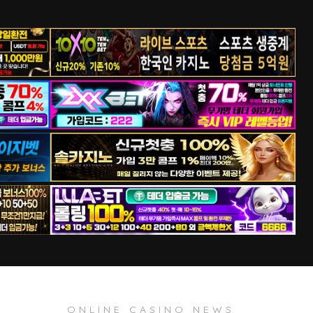
ONLINE CASINO NEWS