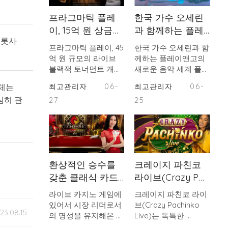
프라그마틱 플레
한국 가수 오세린
이, 15억 원 상금
과 함께하는 플레
슬롯사
의…
이앤…
프라그마틱 플레이, 45
한국 가수 오세린과 함
억 원 규모의 라이브
께하는 플레이앤고의
블랙잭 토너먼트 개최
새로운 음악 세계 플레
…
이앤…
06-
06-
최고관리자
최고관리자
업체는
심히 관
27
25
환상적인 승수를
크레이지 파친코
갖춘 클래식 카드
라이브(Crazy P…
게…
라이브 카지노 게임에
크레이지 파친코 라이
있어서 시장 리더로서
브(Crazy Pachinko
23.08.15
의 명성을 유지해온 에
Live)는 독특한 …
볼루션(…