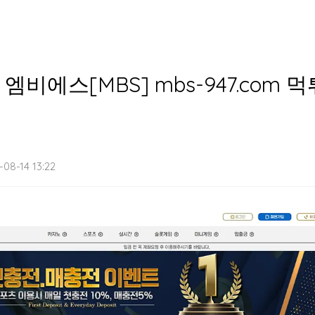
비에스[MBS] mbs-947.com 
-08-14 13:22