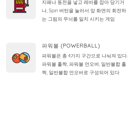
지폐나 동전을 넣고 레바를 잡아 당기거
나, Spin 버턴을 눌러서 앞 화면의 회전하
는 그림의 무늬를 일치 시키는 게임
파워볼 (POWERBALL)
파워볼은 총 4가지 구간으로 나눠져 있다.
파워볼 홀짝, 파워볼 언오버, 일반볼합 홀
짝, 일반볼합 언오버로 구성되어 있다.