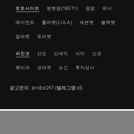
토토사이트
원벳원(1BET1)
원탑
위너
에이전트
룰라벳(LULA)
세븐벳
블랙벳
알파벳
토리벳
파친코
산요
산세이
사미
산쿄
헤이와
쿄라쿠
뉴긴
후지상사
광고문의 : probiz247 (텔레그램 id)