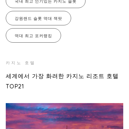
국내 최고 인기있는 카지노 슬롯
강원랜드 슬롯 역대 잭팟
역대 최고 포커랭킹
카지노 호텔
세계에서 가장 화려한 카지노 리조트 호텔
TOP21