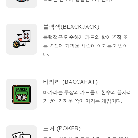
블랙잭(BLACKJACK)
블랙잭은 단순하게 카드의 합이 21점 또
는 21점에 가까운 사람이 이기는 게임이
다.
바카라 (BACCARAT)
바카라는 두장의 카드를 더한수의 끝자리
가 9에 가까운 쪽이 이기는 게임이다.
포커 (POKER)