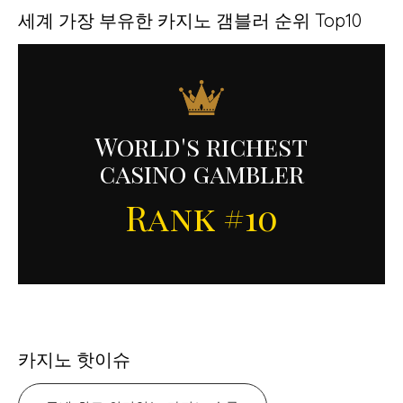
세계 가장 부유한 카지노 갬블러 순위 Top10
World's richest
casino gambler
Rank #10
카지노 핫이슈