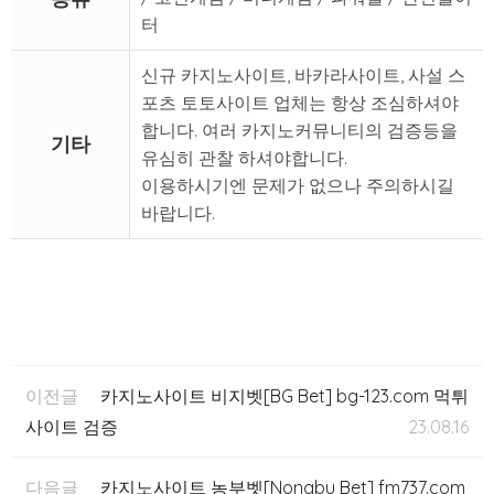
터
신규 카지노사이트, 바카라사이트, 사설 스
포츠 토토사이트 업체는 항상 조심하셔야
합니다. 여러 카지노커뮤니티의 검증등을
기타
유심히 관찰 하셔야합니다.
이용하시기엔 문제가 없으나 주의하시길
바랍니다.
이전글
카지노사이트 비지벳[BG Bet] bg-123.com 먹튀
사이트 검증
23.08.16
다음글
카지노사이트 농부벳[Nongbu Bet] fm737.com