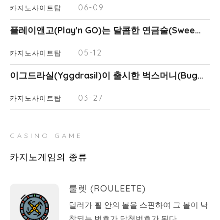
06-09
카지노사이트탑
플레이앤고(Play'n GO)는 달콤한 연금술(Swee…
05-12
카지노사이트탑
이그드라실(Yggdrasil)이 출시한 벅스머니(Bug…
03-27
카지노사이트탑
CASINO GAME
카지노게임의 종류
룰렛 (ROULEETE)
딜러가 휠 안의 볼을 스핀하여 그 볼이 낙
착되는 번호가 당첨번호가 된다.