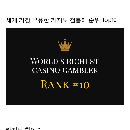
세계 가장 부유한 카지노 갬블러 순위 Top10
World's richest
casino gambler
Rank #10
카지노 핫이슈