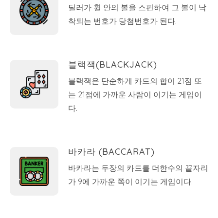
딜러가 휠 안의 볼을 스핀하여 그 볼이 낙
착되는 번호가 당첨번호가 된다.
블랙잭(BLACKJACK)
블랙잭은 단순하게 카드의 합이 21점 또
는 21점에 가까운 사람이 이기는 게임이
다.
바카라 (BACCARAT)
바카라는 두장의 카드를 더한수의 끝자리
가 9에 가까운 쪽이 이기는 게임이다.