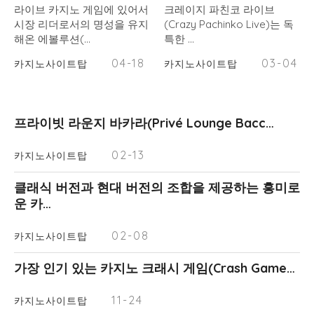
라이브 카지노 게임에 있어서
크레이지 파친코 라이브
시장 리더로서의 명성을 유지
(Crazy Pachinko Live)는 독
해온 에볼루션(…
특한 …
04-18
03-04
카지노사이트탑
카지노사이트탑
프라이빗 라운지 바카라(Privé Lounge Bacc…
02-13
카지노사이트탑
클래식 버전과 현대 버전의 조합을 제공하는 흥미로
운 카…
02-08
카지노사이트탑
가장 인기 있는 카지노 크래시 게임(Crash Game…
11-24
카지노사이트탑