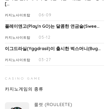
[…
06-09
카지노사이트탑
플레이앤고(Play'n GO)는 달콤한 연금술(Swee…
05-12
카지노사이트탑
이그드라실(Yggdrasil)이 출시한 벅스머니(Bug…
03-27
카지노사이트탑
CASINO GAME
카지노게임의 종류
룰렛 (ROULEETE)