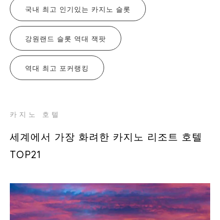
국내 최고 인기있는 카지노 슬롯
강원랜드 슬롯 역대 잭팟
역대 최고 포커랭킹
카지노 호텔
세계에서 가장 화려한 카지노 리조트 호텔
TOP21