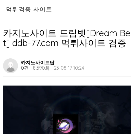
먹튀검증 사이트
카지노사이트 드림벳[Dream Be
t] ddb-77.com 먹튀사이트 검증
카지노사이트탑
0건
8,590회
23-08-17 10:24