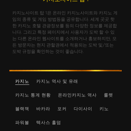
카지노사이트 탑 1은 온라인 카지노사이트와 카지노 게
임의 종류 및 게임 방법등을 공유합니다. 세계 곳곳 핫
한 카지노 호텔 관광정보를 등의 다양한 정보를 제공합
니다. 그리고 특정 페이지에서 사용자가 도박 할 수 있
는 다른 온라인 웹사이트를 소개하거나 홍보하지만, 모
든 방문자는 현지 관할권에서 적용되는 도박 및/또는
도박 규정을 확인하는 것이 좋습니다.
카지노
카지노 역사 및 유래
카지노 통계 현황
온라인카지노 역사
룰렛
블랙잭
바카라
포커
다이사이
키노
파워볼
텍사스 홀덤