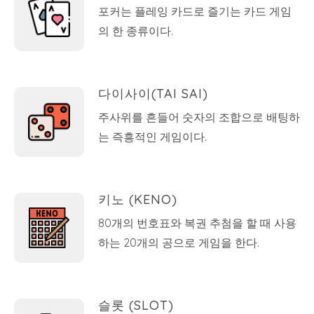
포커는 플레잉 카드로 즐기는 카드 게임
의 한 종류이다.
다이사이(TAI SAI)
주사위를 흔들어 숫자의 조합으로 배팅하
는 즉흥적인 게임이다.
키노 (KENO)
80개의 번호표와 복권 추첨을 할 때 사용
하는 20개의 공으로 게임을 한다.
슬롯 (SLOT)