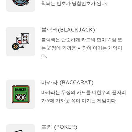
착되는 번호가 당첨번호가 된다.
블랙잭(BLACKJACK)
블랙잭은 단순하게 카드의 합이 21점 또
는 21점에 가까운 사람이 이기는 게임이
다.
바카라 (BACCARAT)
바카라는 두장의 카드를 더한수의 끝자리
가 9에 가까운 쪽이 이기는 게임이다.
포커 (POKER)