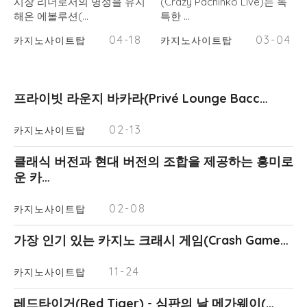
시장 리더로서의 명성을 유지
(Crazy Pachinko Live)는 독
해온 에볼루션(…
특한 …
04-18
03-04
카지노사이트탑
카지노사이트탑
프라이빗 라운지 바카라(Privé Lounge Bacc…
02-13
카지노사이트탑
클래식 버전과 현대 버전의 조합을 제공하는 흥미로
운 카…
02-08
카지노사이트탑
가장 인기 있는 카지노 크래시 게임(Crash Game…
11-24
카지노사이트탑
레드타이거(Red Tiger) - 심판의 날 메가웨이(…