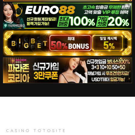
CASINO TOTOSITE