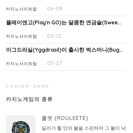
06-09
카지노사이트탑
플레이앤고(Play'n GO)는 달콤한 연금술(Swee…
05-12
카지노사이트탑
이그드라실(Yggdrasil)이 출시한 벅스머니(Bug…
03-27
카지노사이트탑
CASINO GAME
카지노게임의 종류
룰렛 (ROULEETE)
딜러가 휠 안의 볼을 스핀하여 그 볼이 낙