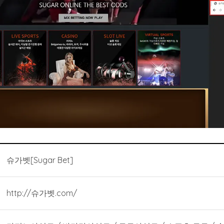
슈가벳[Sugar Bet]
http://슈가벳.com/