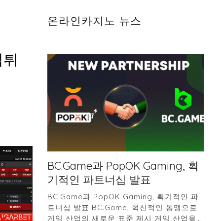
온라인카지노 뉴스
먹튀
BC.Game과 PopOK Gaming, 획
기적인 파트너십 발표
BC.Game과 PopOK Gaming, 획기적인 파
트너십 발표 BC.Game, 혁신적인 동맹으로
게임 산업의 새로운 표준 제시 게임 산업을