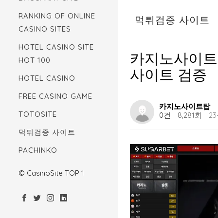
RANKING OF ONLINE
먹튀검증 사이트
CASINO SITES
HOTEL CASINO SITE
카지노사이트 슈
HOT 100
사이트 검증
HOTEL CASINO
FREE CASINO GAME
카지노사이트탑
TOTOSITE
0건
8,281회
23
먹튀검증 사이트
PACHINKO
© CasinoSite TOP 1