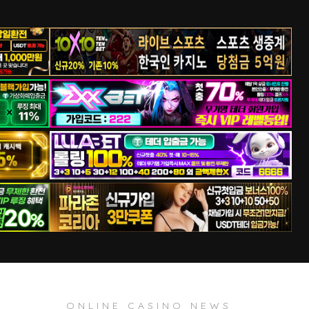
ONLINE CASINO NEWS