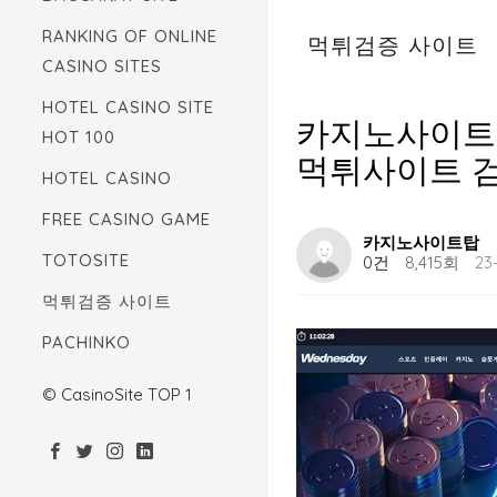
RANKING OF ONLINE
먹튀검증 사이트
CASINO SITES
HOTEL CASINO SITE
카지노사이트 웬즈
HOT 100
먹튀사이트 
HOTEL CASINO
FREE CASINO GAME
카지노사이트탑
TOTOSITE
0건
8,415회
23
먹튀검증 사이트
PACHINKO
© CasinoSite TOP 1