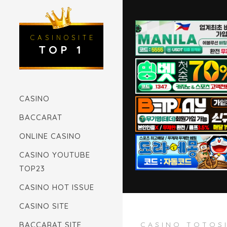
CASINOSITE
TOP 1
CASINO
BACCARAT
ONLINE CASINO
CASINO YOUTUBE
TOP23
CASINO HOT ISSUE
CASINO SITE
CASINO TOTOS
BACCARAT SITE