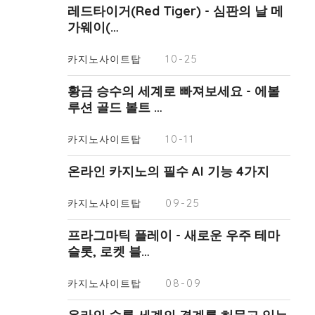
레드타이거(Red Tiger) - 심판의 날 메
가웨이(…
10-25
카지노사이트탑
황금 승수의 세계로 빠져보세요 - 에볼
루션 골드 볼트 …
10-11
카지노사이트탑
온라인 카지노의 필수 AI 기능 4가지
09-25
카지노사이트탑
프라그마틱 플레이 - 새로운 우주 테마
슬롯, 로켓 블…
08-09
카지노사이트탑