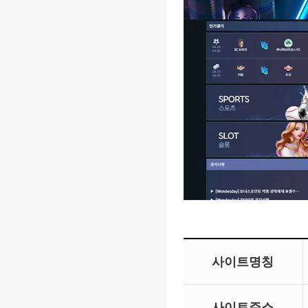
사이트명칭
사이트주소