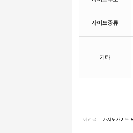
사이트종류
기타
이전글
카지노사이트 볼트[