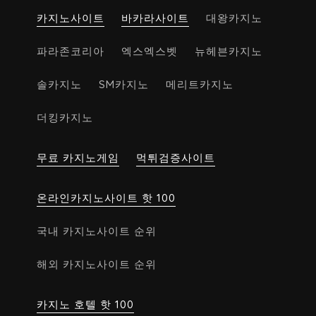
카지노사이트
바카라사이트
대왕카지노
파라존코리아
엑스엑스벳
뉴헤븐카지노
솔카지노
SM카지노
메리트카지노
더킹카지노
무료 카지노게임
먹튀검증사이트
온라인카지노사이트 핫 100
국내 카지노사이트 순위
해외 카지노사이트 순위
카지노 호텔 핫 100