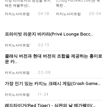
시장 리더로서의 명성을 유지
(Crazy Pachinko Live)는 독
해온 에볼루션(…
특한 …
04-18
03-04
카지노사이트탑
카지노사이트탑
프라이빗 라운지 바카라(Privé Lounge Bacc…
02-13
카지노사이트탑
클래식 버전과 현대 버전의 조합을 제공하는 흥미로
운 카…
02-08
카지노사이트탑
가장 인기 있는 카지노 크래시 게임(Crash Game…
11-24
카지노사이트탑
레드타이거(Red Tiger) - 심판의 날 메가웨이(…