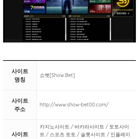
사이트
쇼벳[Show Bet]
명칭
사이트
http://www.show-bet00.com/
주소
카지노사이트 / 바카라사이트 / 토토사이
사이트
트 / 스포츠 토토 / 슬롯사이트 / 인플레이