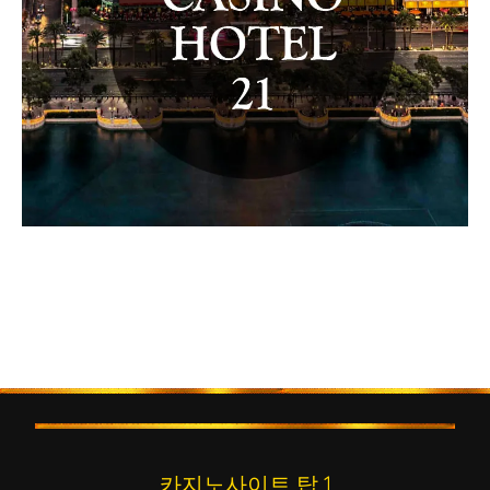
카지노사이트 탑 1