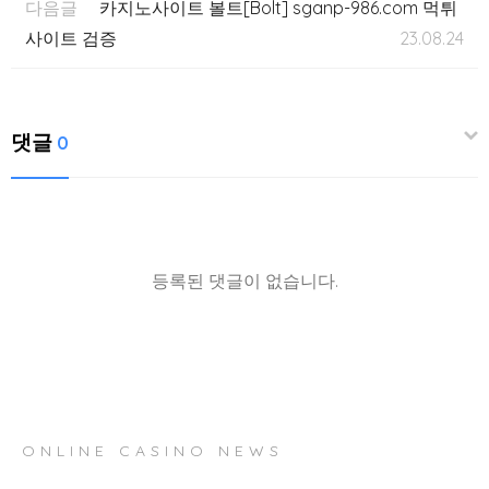
다음글
카지노사이트 볼트[Bolt] sganp-986.com 먹튀
사이트 검증
23.08.24
댓글
0
등록된 댓글이 없습니다.
ONLINE CASINO NEWS