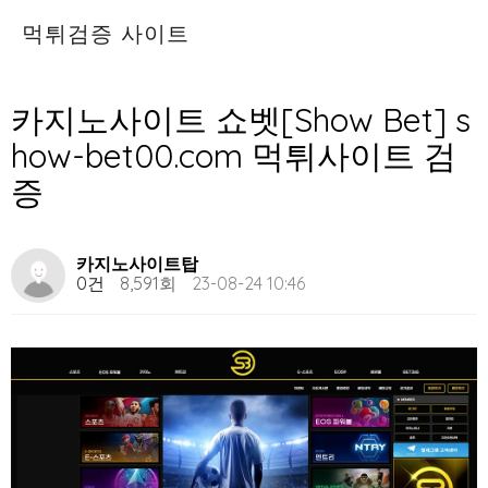
먹튀검증 사이트
카지노사이트 쇼벳[Show Bet] s
how-bet00.com 먹튀사이트 검
증
카지노사이트탑
0건
8,591회
23-08-24 10:46