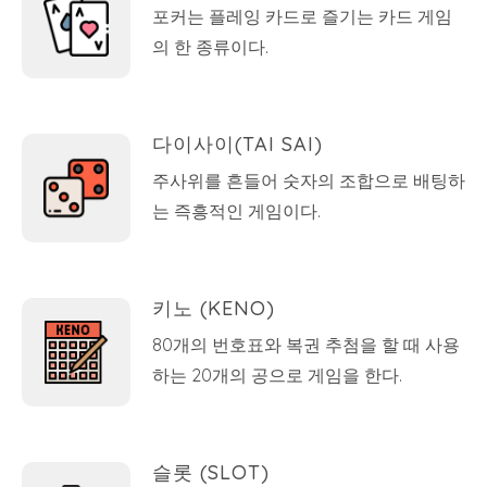
포커는 플레잉 카드로 즐기는 카드 게임
의 한 종류이다.
다이사이(TAI SAI)
주사위를 흔들어 숫자의 조합으로 배팅하
는 즉흥적인 게임이다.
키노 (KENO)
80개의 번호표와 복권 추첨을 할 때 사용
하는 20개의 공으로 게임을 한다.
슬롯 (SLOT)