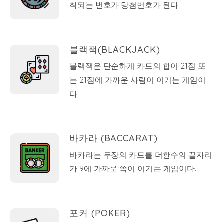
착되는 번호가 당첨번호가 된다.
블랙잭(BLACKJACK)
블랙잭은 단순하게 카드의 합이 21점 또
는 21점에 가까운 사람이 이기는 게임이
다.
바카라 (BACCARAT)
바카라는 두장의 카드를 더한수의 끝자리
가 9에 가까운 쪽이 이기는 게임이다.
포커 (POKER)