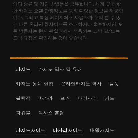
임의 종류 및 게임 방법등을 공유합니다. 세계 곳곳 핫
한 카지노 호텔 관광정보를 등의 다양한 정보를 제공합
니다. 그리고 특정 페이지에서 사용자가 도박 할 수 있
는 다른 온라인 웹사이트를 소개하거나 홍보하지만, 모
든 방문자는 현지 관할권에서 적용되는 도박 및/또는
도박 규정을 확인하는 것이 좋습니다.
카지노
카지노 역사 및 유래
카지노 통계 현황
온라인카지노 역사
룰렛
블랙잭
바카라
포커
다이사이
키노
파워볼
텍사스 홀덤
카지노사이트
바카라사이트
대왕카지노