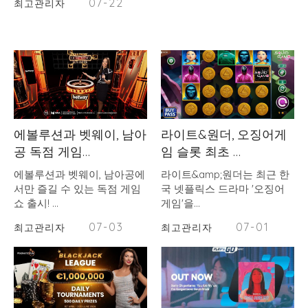
07-22
최고관리자
표했습니다. 이 전략적 동맹은 두 브랜드의 강점을 결합하
여 향상된 게임 경험과 혁신적인 콘텐츠를 제공할 것을 약
속합니다. BC.Game과 PopOK Gaming의 혁신적인 협
력, 온라…
에볼루션과 벳웨이, 남아
라이트&원더, 오징어게
공 독점 게임…
임 슬롯 최초 …
에볼루션과 벳웨이, 남아공에
라이트&amp;원더는 최근 한
서만 즐길 수 있는 독점 게임
국 넷플릭스 드라마 '오징어
쇼 출시! …
게임'을…
07-03
07-01
최고관리자
최고관리자