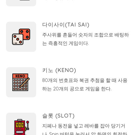
다이사이(TAI SAI)
주사위를 흔들어 숫자의 조합으로 배팅하
는 즉흥적인 게임이다.
키노 (KENO)
80개의 번호표와 복권 추첨을 할 때 사용
하는 20개의 공으로 게임을 한다.
슬롯 (SLOT)
지폐나 동전을 넣고 레바를 잡아 당기거
나, Spin 버턴을 눌러서 앞 화면의 회전하