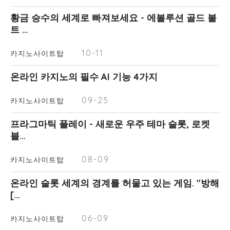
황금 승수의 세계로 빠져보세요 - 에볼루션 골드 볼
트 …
10-11
카지노사이트탑
온라인 카지노의 필수 AI 기능 4가지
09-25
카지노사이트탑
프라그마틱 플레이 - 새로운 우주 테마 슬롯, 로켓
블…
08-09
카지노사이트탑
온라인 슬롯 세계의 경계를 허물고 있는 게임. "방해
[…
06-09
카지노사이트탑