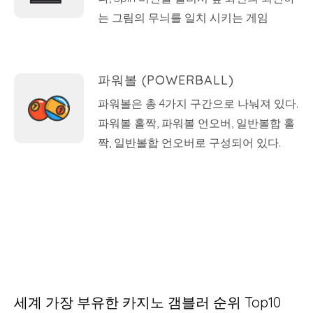
는 그림의 무늬를 일치 시키는 게임
파워볼 (POWERBALL)
파워볼은 총 4가지 구간으로 나눠져 있다.
파워볼 홀짝, 파워볼 언오버, 일반볼합 홀
짝, 일반볼합 언오버로 구성되어 있다.
세계 가장 부유한 카지노 갬블러 순위 Top10