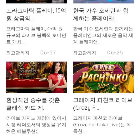
프라그마틱 플레이, 15억
한국 가수 오세린과 함
원 상금의…
께하는 플레이앤…
프라그마틱 플레이, 45억 원
한국 가수 오세린과 함께하는
규모의 라이브 블랙잭 토너먼
플레이앤고의 새로운 음악 세
트 개최 …
계 플레이앤…
06-27
06-25
최고관리자
최고관리자
환상적인 승수를 갖춘
크레이지 파친코 라이브
클래식 카드 게…
(Crazy P…
라이브 카지노 게임에 있어서
크레이지 파친코 라이브
시장 리더로서의 명성을 유지
(Crazy Pachinko Live)는 독
해온 에볼루션(…
특한 …