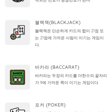
블랙잭(BLACKJACK)
블랙잭은 단순하게 카드의 합이 21점 또
는 21점에 가까운 사람이 이기는 게임이
다.
바카라 (BACCARAT)
바카라는 두장의 카드를 더한수의 끝자리
가 9에 가까운 쪽이 이기는 게임이다.
포커 (POKER)