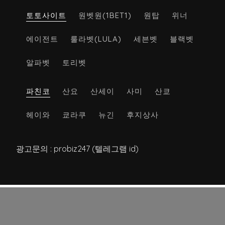
토토사이트
원벳원(1BET1)
원탑
위너
에이전트
룰라벳(LULA)
세븐벳
블랙벳
알파벳
토리벳
파친코
산요
산세이
사미
산쿄
헤이와
쿄라쿠
뉴긴
후지상사
광고문의 : probiz247 (텔레그램 id)