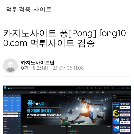
먹튀검증 사이트
카지노사이트 퐁[Pong] fong10
0.com 먹튀사이트 검증
카지노사이트탑
0건
8,231회
23-09-05 11:08