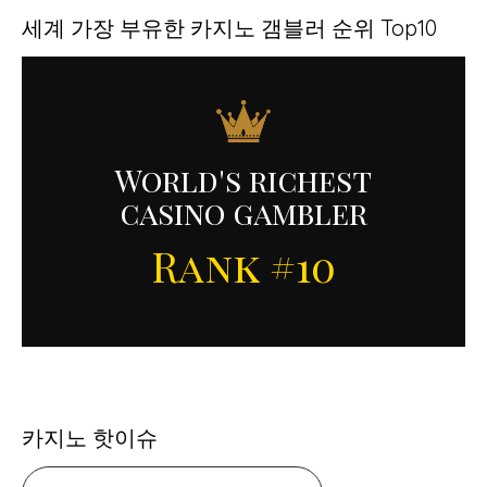
세계 가장 부유한 카지노 갬블러 순위 Top10
World's richest
casino gambler
Rank #10
카지노 핫이슈