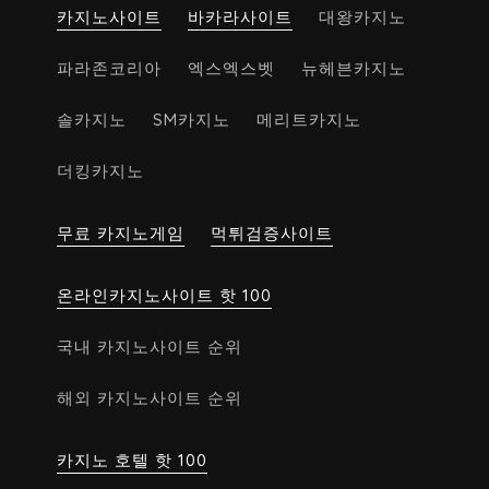
카지노사이트
바카라사이트
대왕카지노
파라존코리아
엑스엑스벳
뉴헤븐카지노
솔카지노
SM카지노
메리트카지노
더킹카지노
무료 카지노게임
먹튀검증사이트
온라인카지노사이트 핫 100
국내 카지노사이트 순위
해외 카지노사이트 순위
카지노 호텔 핫 100