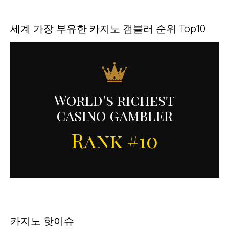
세계 가장 부유한 카지노 갬블러 순위 Top10
World's richest
casino gambler
Rank #10
카지노 핫이슈