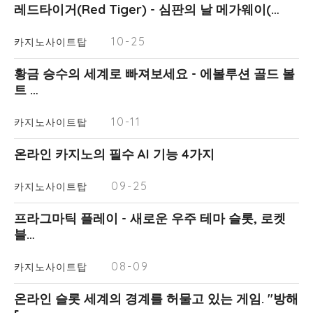
레드타이거(Red Tiger) - 심판의 날 메가웨이(…
10-25
카지노사이트탑
황금 승수의 세계로 빠져보세요 - 에볼루션 골드 볼
트 …
10-11
카지노사이트탑
온라인 카지노의 필수 AI 기능 4가지
09-25
카지노사이트탑
프라그마틱 플레이 - 새로운 우주 테마 슬롯, 로켓
블…
08-09
카지노사이트탑
온라인 슬롯 세계의 경계를 허물고 있는 게임. "방해