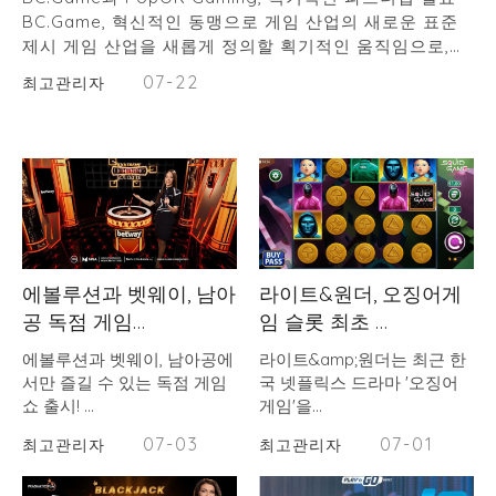
BC.Game, 혁신적인 동맹으로 게임 산업의 새로운 표준
제시 게임 산업을 새롭게 정의할 획기적인 움직임으로,
BC.Game과 PopOK Gaming이 혁신적인 파트너십을 발
07-22
최고관리자
표했습니다. 이 전략적 동맹은 두 브랜드의 강점을 결합하
여 향상된 게임 경험과 혁신적인 콘텐츠를 제공할 것을 약
속합니다. BC.Game과 PopOK Gaming의 혁신적인 협
력, 온라…
에볼루션과 벳웨이, 남아
라이트&원더, 오징어게
공 독점 게임…
임 슬롯 최초 …
에볼루션과 벳웨이, 남아공에
라이트&amp;원더는 최근 한
서만 즐길 수 있는 독점 게임
국 넷플릭스 드라마 '오징어
쇼 출시! …
게임'을…
07-03
07-01
최고관리자
최고관리자