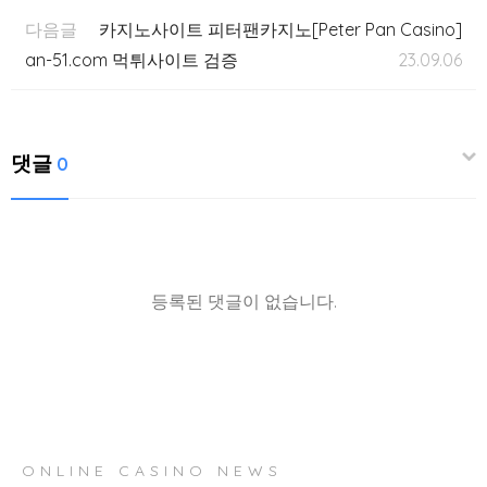
다음글
카지노사이트 피터팬카지노[Peter Pan Casino]
an-51.com 먹튀사이트 검증
23.09.06
댓글
0
등록된 댓글이 없습니다.
ONLINE CASINO NEWS