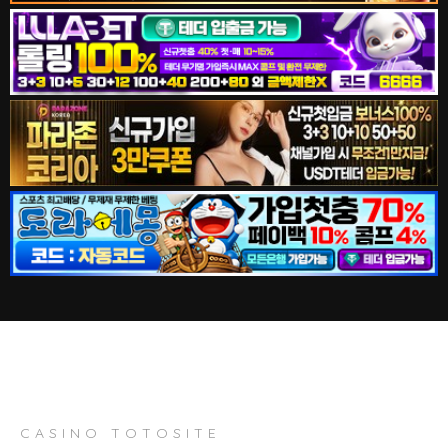
CASINO TOTOSITE