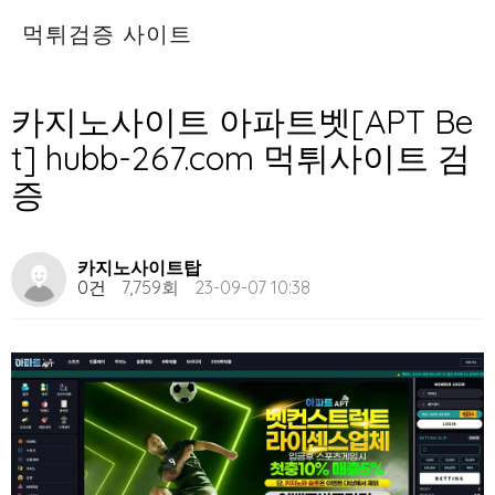
먹튀검증 사이트
카지노사이트 아파트벳[APT Be
t] hubb-267.com 먹튀사이트 검
증
카지노사이트탑
0건
7,759회
23-09-07 10:38