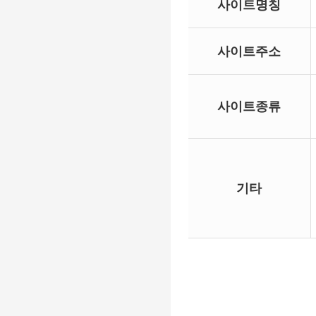
사이트명칭
사이트주소
사이트종류
기타