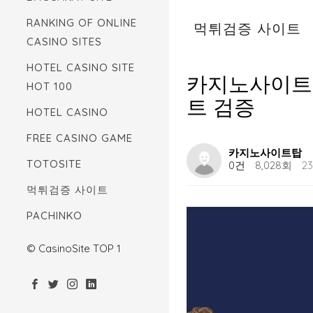
RANKING OF ONLINE
먹튀검증 사이트
CASINO SITES
HOTEL CASINO SITE
카지노사이트 다방
HOT 100
트 검증
HOTEL CASINO
FREE CASINO GAME
카지노사이트탑
TOTOSITE
0건
8,028회
23
먹튀검증 사이트
PACHINKO
© CasinoSite TOP 1